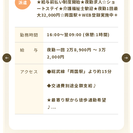
★給与前払い制度開始★夜勤求人☆ショ
派遣
ートステイ★介護福祉士歓迎★夜勤1回最
大32,000円☆両国駅＊WEB登録実施中＊
16:00〜翌09:00 (休憩:1時間)
勤務時間
夜勤一回 2万8,900円 〜 3万
給 与
2,000円
●総武線「両国駅」より約15分
アクセス
◆交通費別途全額支給♪
★最寄り駅から徒歩通勤希望
♪...