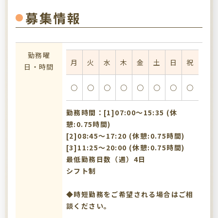
募集情報
勤務曜
月
火
水
木
金
土
日
祝
日・時間
○
○
○
○
○
○
○
○
勤務時間：[1]07:00〜15:35 (休
憩:0.75時間)
[2]08:45〜17:20 (休憩:0.75時間)
[3]11:25〜20:00 (休憩:0.75時間)
最低勤務日数（週）4日
シフト制
◆時短勤務をご希望される場合はご相
談ください。