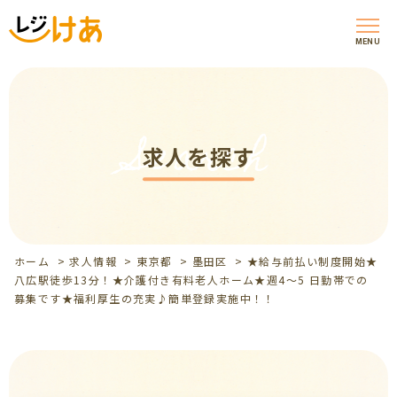
MENU
Search
求人を探す
ホーム
>
求人情報
>
東京都
>
墨田区
>
★給与前払い制度開始★
八広駅徒歩13分！★介護付き有料老人ホーム★週4～5 日勤帯での
募集です★福利厚生の充実♪簡単登録実施中！！