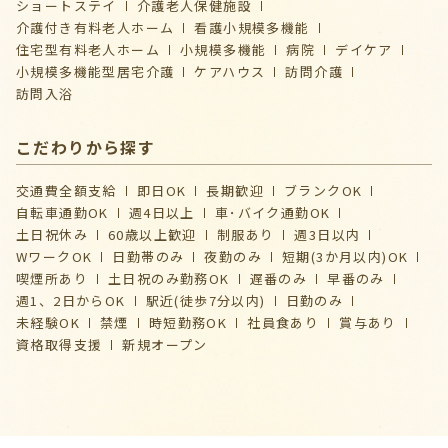
ショートステイ
介護⽼⼈保健施設
介護付き有料老人ホーム
看護小規模多機能
住宅型有料老人ホーム
小規模多機能
病院
デイケア
⼩規模多機能型居宅介護
ケアハウス
訪問介護
訪問入浴
こだわりから探す
交通費全額支給
即日OK
長期歓迎
ブランクOK
自転車通勤OK
週4日以上
車･バイク通勤OK
土日祝休み
60歳以上歓迎
制服あり
週3日以内
WワークOK
日勤帯のみ
夜勤のみ
短期(3か月以内)OK
喫煙所あり
土日祝のみ勤務OK
遅番のみ
早番のみ
週1、2日からOK
駅近(徒歩7分以内)
日勤のみ
未経験OK
禁煙
時短勤務OK
社員食あり
賞与あり
資格取得支援
新規オープン