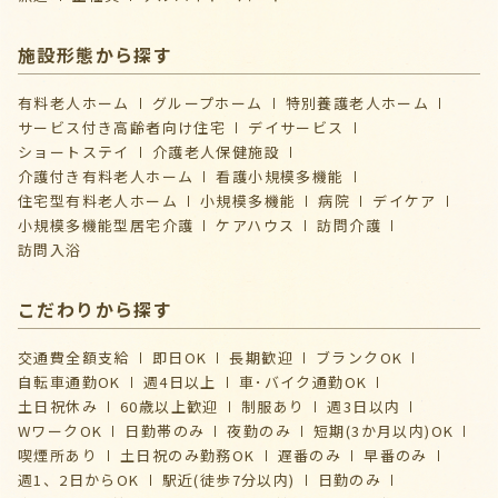
施設形態から探す
有料老人ホーム
グループホーム
特別養護老人ホーム
サービス付き高齢者向け住宅
デイサービス
ショートステイ
介護⽼⼈保健施設
介護付き有料老人ホーム
看護小規模多機能
住宅型有料老人ホーム
小規模多機能
病院
デイケア
⼩規模多機能型居宅介護
ケアハウス
訪問介護
訪問入浴
こだわりから探す
交通費全額支給
即日OK
長期歓迎
ブランクOK
自転車通勤OK
週4日以上
車･バイク通勤OK
土日祝休み
60歳以上歓迎
制服あり
週3日以内
WワークOK
日勤帯のみ
夜勤のみ
短期(3か月以内)OK
喫煙所あり
土日祝のみ勤務OK
遅番のみ
早番のみ
週1、2日からOK
駅近(徒歩7分以内)
日勤のみ