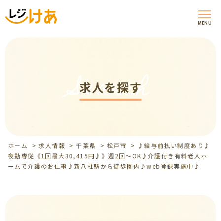
MENU
Search
求人を探す
ホーム
>
求人情報
>
千葉県
>
松戸市
>
♪給与前払い制度あり♪
夜勤専従《1回最大30,415円♪》週2回～OK♪介護付き有料老人ホ
ームで介護のお仕事♪新八柱駅から徒歩圏内♪web登録実施中♪