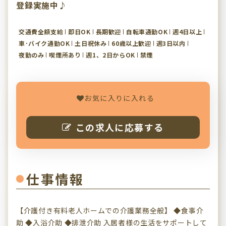
登録実施中♪
交通費全額支給
即日OK
長期歓迎
自転車通勤OK
週4日以上
車･バイク通勤OK
土日祝休み
60歳以上歓迎
週3日以内
夜勤のみ
喫煙所あり
週1、2日からOK
禁煙
お気に入りに入れる
この求人に応募する
仕事情報
【介護付き有料老人ホームでの介護業務全般】 ◆食事介
助 ◆入浴介助 ◆排泄介助 入居者様の生活をサポートして