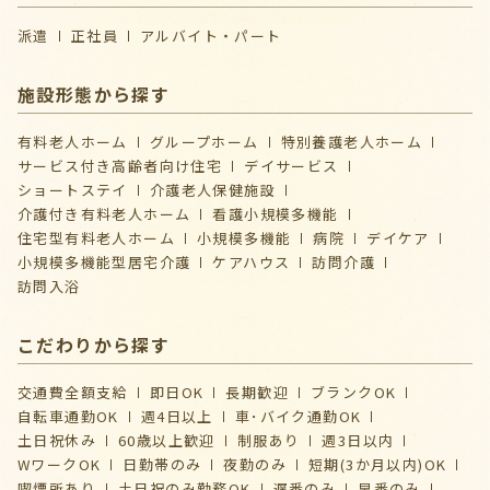
派遣
正社員
アルバイト・パート
施設形態から探す
有料老人ホーム
グループホーム
特別養護老人ホーム
サービス付き高齢者向け住宅
デイサービス
ショートステイ
介護⽼⼈保健施設
介護付き有料老人ホーム
看護小規模多機能
住宅型有料老人ホーム
小規模多機能
病院
デイケア
⼩規模多機能型居宅介護
ケアハウス
訪問介護
訪問入浴
こだわりから探す
交通費全額支給
即日OK
長期歓迎
ブランクOK
自転車通勤OK
週4日以上
車･バイク通勤OK
土日祝休み
60歳以上歓迎
制服あり
週3日以内
WワークOK
日勤帯のみ
夜勤のみ
短期(3か月以内)OK
喫煙所あり
土日祝のみ勤務OK
遅番のみ
早番のみ