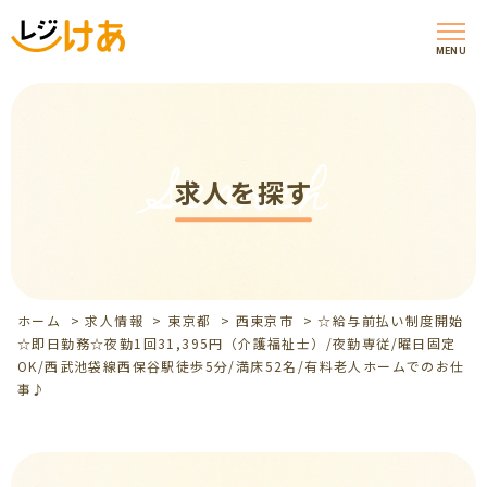
MENU
Search
求人を探す
ホーム
>
求人情報
>
東京都
>
西東京市
>
☆給与前払い制度開始
☆即日勤務☆夜勤1回31,395円（介護福祉士）/夜勤専従/曜日固定
OK/西武池袋線西保谷駅徒歩5分/満床52名/有料老人ホームでのお仕
事♪