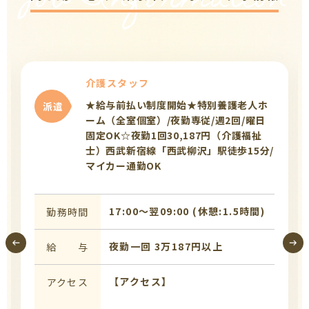
Job Information
介護スタッフ
★給与前払い制度開始★特別養護老人ホ
派遣
ーム（全室個室）/夜勤専従/週2回/曜日
固定OK☆夜勤1回30,187円（介護福祉
士）西武新宿線「西武柳沢」駅徒歩15分/
マイカー通勤OK
17:00〜翌09:00 (休憩:1.5時間)
勤務時間
夜勤一回 3万187円以上
給 与
【アクセス】
アクセス