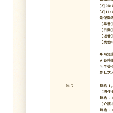
[2]08
[3]11
最低勤
【早番】
【日勤】
【遅番】
（実働
◆時短
★各時
※早番
弊社求
給与
時給 1,
【初任
時給：1
【介護
時給