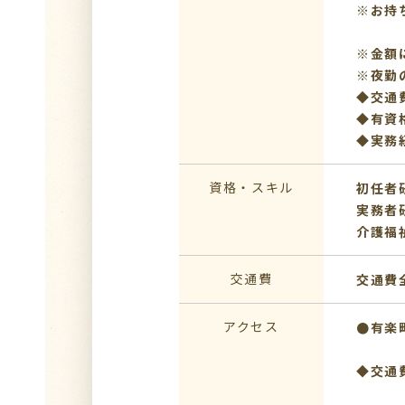
※お持
※金額
※夜勤
◆交通
◆有資
◆実務
資格・スキル
初任者
実務者
介護福
交通費
交通費
アクセス
●有楽
◆交通