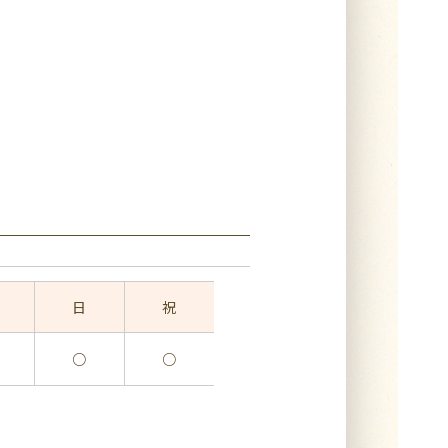
日
祝
○
○