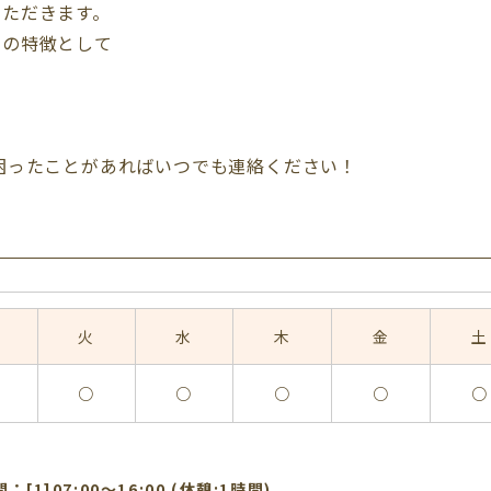
いただきます。
ムの特徴として
困ったことがあればいつでも連絡ください！
火
水
木
金
土
○
○
○
○
○
[1]07:00〜16:00 (休憩:1時間)