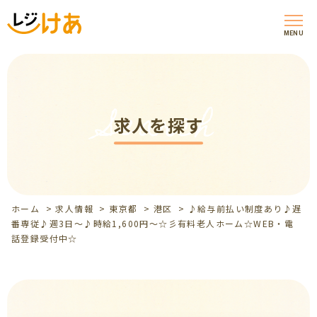
MENU
Search
求人を探す
ホーム
>
求人情報
>
東京都
>
港区
>
♪給与前払い制度あり♪遅
番専従♪週3日～♪時給1,600円～☆彡有料老人ホーム☆WEB・電
話登録受付中☆