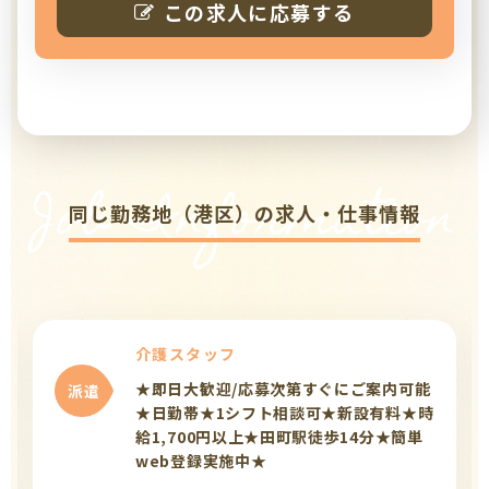
この求人に応募する
Job Information
同じ勤務地（港区）の求人・仕事情報
介護スタッフ
★即日大歓迎/応募次第すぐにご案内可能
派遣
★日勤帯★1シフト相談可★新設有料★時
給1,700円以上★田町駅徒歩14分★簡単
web登録実施中★