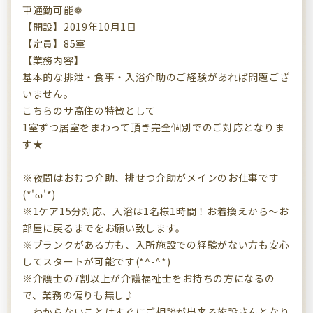
車通勤可能❁
【開設】2019年10月1日
【定員】85室
【業務内容】
基本的な排泄・食事・入浴介助のご経験があれば問題ござ
いません。
こちらのサ高住の特徴として
1室ずつ居室をまわって頂き完全個別でのご対応となりま
す★
※夜間はおむつ介助、排せつ介助がメインのお仕事です
(*'ω'*)
※1ケア15分対応、入浴は1名様1時間！お着換えから～お
部屋に戻るまでをお願い致します。
※ブランクがある方も、入所施設での経験がない方も安心
してスタートが可能です(*^-^*)
※介護士の7割以上が介護福祉士をお持ちの方になるの
で、業務の偏りも無し♪
わからないことはすぐにご相談が出来る施設さんとなり