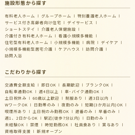
施設形態から探す
有料老人ホーム
グループホーム
特別養護老人ホーム
サービス付き高齢者向け住宅
デイサービス
ショートステイ
介護⽼⼈保健施設
介護付き有料老人ホーム
看護小規模多機能
住宅型有料老人ホーム
小規模多機能
病院
デイケア
⼩規模多機能型居宅介護
ケアハウス
訪問介護
訪問入浴
こだわりから探す
交通費全額支給
即日OK
長期歓迎
ブランクOK
自転車通勤OK
週4日以上
車･バイク通勤OK
土日祝休み
60歳以上歓迎
制服あり
週3日以内
WワークOK
日勤帯のみ
夜勤のみ
短期(3か月以内)OK
喫煙所あり
土日祝のみ勤務OK
遅番のみ
早番のみ
週1、2日からOK
駅近(徒歩7分以内)
日勤のみ
未経験OK
禁煙
時短勤務OK
社員食あり
賞与あり
資格取得支援
新規オープン