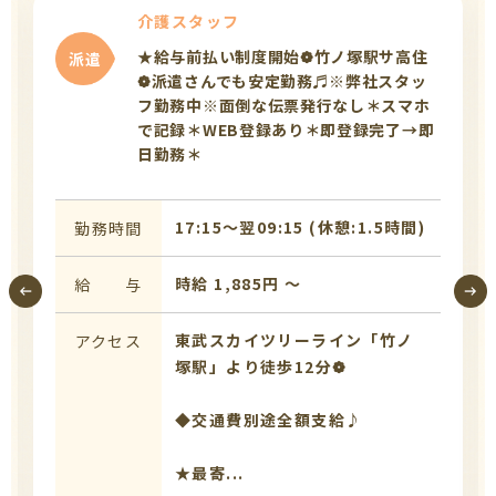
介護スタッフ
★給与前払い制度開始❁竹ノ塚駅サ高住
派遣
❁派遣さんでも安定勤務♬※弊社スタッ
フ勤務中※面倒な伝票発行なし＊スマホ
で記録＊WEB登録あり＊即登録完了→即
日勤務＊
17:15〜翌09:15 (休憩:1.5時間)
勤務時間
時給 1,885円 〜
給 与
東武スカイツリーライン「竹ノ
アクセス
塚駅」より徒歩12分❁
◆交通費別途全額支給♪
★最寄...