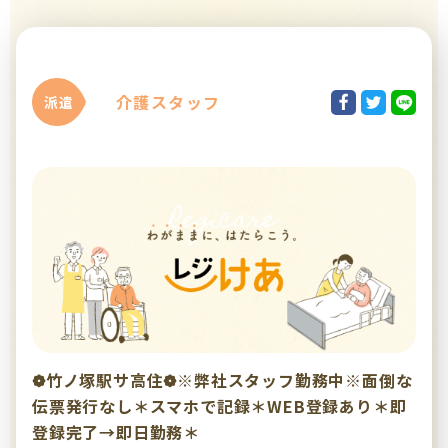
介護スタッフ
派遣
❁竹ノ塚駅サ高住❁※弊社スタッフ勤務中※面倒な
伝票発行なし＊スマホで記録＊WEB登録あり＊即
登録完了→即日勤務＊