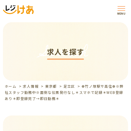
MENU
Search
求人を探す
ホーム
>
求人情報
>
東京都
>
足立区
>
❁竹ノ塚駅サ高住❁※弊
社スタッフ勤務中※面倒な伝票発行なし＊スマホで記録＊WEB登録
あり＊即登録完了→即日勤務＊