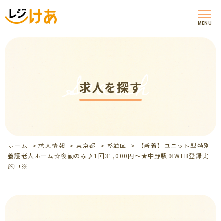
MENU
Search
求人を探す
ホーム
>
求人情報
>
東京都
>
杉並区
>
【新着】ユニット型特別
養護老人ホーム☆夜勤のみ♪1回31,000円～★中野駅※WEB登録実
施中※