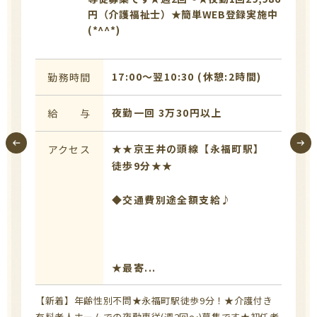
円（介護福祉士）★簡単WEB登録実施中
(*^^*)
17:00〜翌10:30 (休憩:2時間)
勤務時間
夜勤一回 3万30円以上
給 与
★★京王井の頭線【永福町駅】
アクセス
徒歩9分★★
◆交通費別途全額支給♪
★最寄...
【新着】年齢性別不問★永福町駅徒歩9分！★介護付き
有料老人ホームでの夜勤専従(週2回～)募集です★初任者