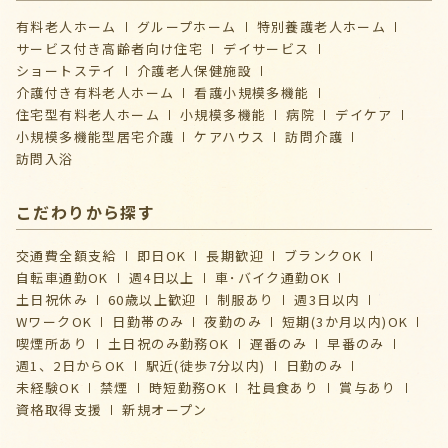
有料老人ホーム
グループホーム
特別養護老人ホーム
サービス付き高齢者向け住宅
デイサービス
ショートステイ
介護⽼⼈保健施設
介護付き有料老人ホーム
看護小規模多機能
住宅型有料老人ホーム
小規模多機能
病院
デイケア
⼩規模多機能型居宅介護
ケアハウス
訪問介護
訪問入浴
こだわりから探す
交通費全額支給
即日OK
長期歓迎
ブランクOK
自転車通勤OK
週4日以上
車･バイク通勤OK
土日祝休み
60歳以上歓迎
制服あり
週3日以内
WワークOK
日勤帯のみ
夜勤のみ
短期(3か月以内)OK
喫煙所あり
土日祝のみ勤務OK
遅番のみ
早番のみ
週1、2日からOK
駅近(徒歩7分以内)
日勤のみ
未経験OK
禁煙
時短勤務OK
社員食あり
賞与あり
資格取得支援
新規オープン