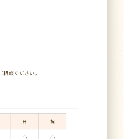
ご相談ください。
日
祝
○
○