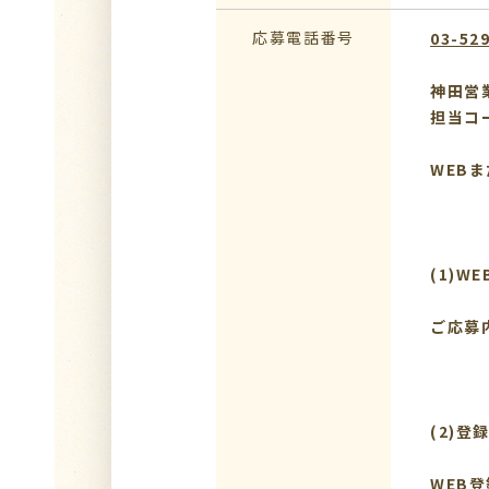
応募電話番号
03-52
神田営
担当コ
WEB
(1)W
ご応募
(2)登
WEB