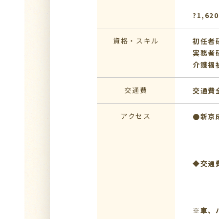
?1,6
資格・スキル
初任者
実務者
介護福
交通費
交通費
アクセス
●新京
◆交通
※車、