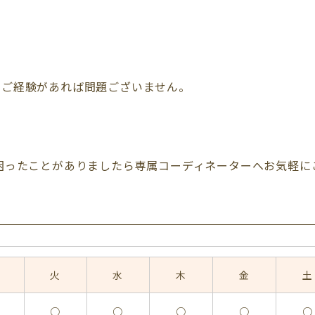
のご経験があれば問題ございません。
困ったことがありましたら専属コーディネーターへお気軽に
火
水
木
金
土
○
○
○
○
○