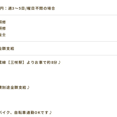
20円：週3～5日/曜日不問の場合
研修
研修
祉士
全額支給
成線【三咲駅】よりお車で約8分♪
費別途全額支給♪
バイク、自転車通勤OKです♪