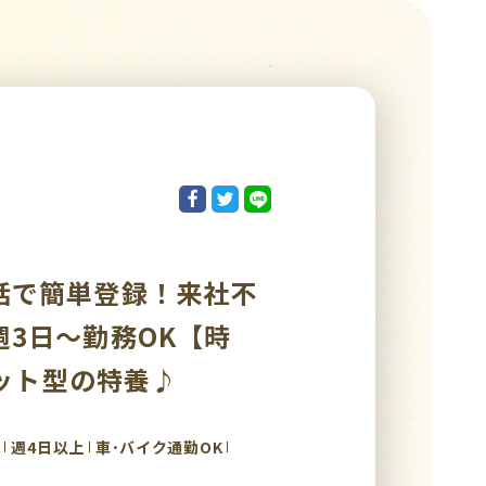
話で簡単登録！来社不
3日～勤務OK【時
ニット型の特養♪
K
週4日以上
車･バイク通勤OK