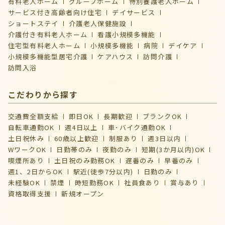
有料老人ホーム
グループホーム
特別養護老人ホーム
サービス付き高齢者向け住宅
デイサービス
ショートステイ
介護⽼⼈保健施設
介護付き有料老人ホーム
看護小規模多機能
住宅型有料老人ホーム
小規模多機能
病院
デイケア
⼩規模多機能型居宅介護
ケアハウス
訪問介護
訪問入浴
こだわりから探す
交通費全額支給
即日OK
長期歓迎
ブランクOK
自転車通勤OK
週4日以上
車･バイク通勤OK
土日祝休み
60歳以上歓迎
制服あり
週3日以内
WワークOK
日勤帯のみ
夜勤のみ
短期(3か月以内)OK
喫煙所あり
土日祝のみ勤務OK
遅番のみ
早番のみ
週1、2日からOK
駅近(徒歩7分以内)
日勤のみ
未経験OK
禁煙
時短勤務OK
社員食あり
賞与あり
資格取得支援
新規オープン