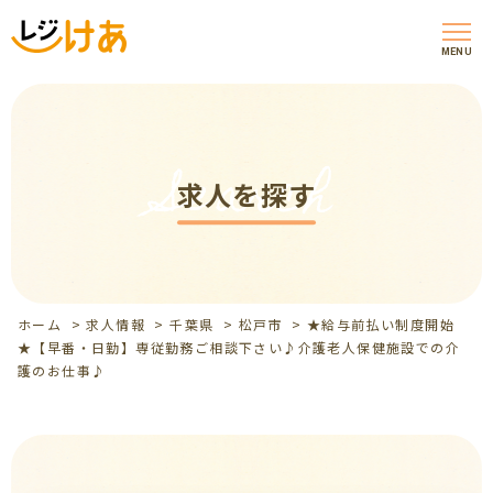
MENU
Search
求人を探す
ホーム
>
求人情報
>
千葉県
>
松戸市
>
★給与前払い制度開始
★【早番・日勤】専従勤務ご相談下さい♪介護老人保健施設での介
護のお仕事♪