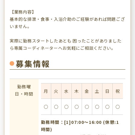
【業務内容】
基本的な排泄・食事・入浴介助のご経験があれば問題ござ
いません。
実際に勤務スタートしたあとも 困ったことがありました
ら専属コーディネーターへお気軽にご相談ください。
募集情報
勤務曜
月
火
水
木
金
土
日
祝
日・時間
○
○
○
○
○
○
○
○
勤務時間：[1]07:00〜16:00 (休憩:1
時間)