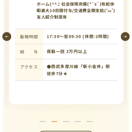
ホーム(^^♪社会保険完備(*´з`)有給休
暇最大10日間付与/交通費全額支給(‘ω’)
友人紹介制度有
17:30〜翌09:30 (休憩:2時間)
勤務時間
夜勤一回 3万円以上
給 与
●西武多摩川線「新小金井」駅
アクセス
徒歩7分★