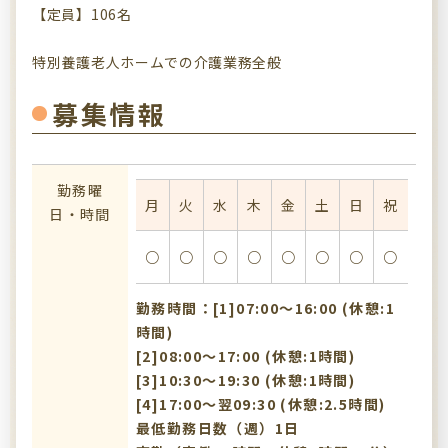
【定員】106名
特別養護老人ホームでの介護業務全般
募集情報
勤務曜
月
火
水
木
金
土
日
祝
日・時間
○
○
○
○
○
○
○
○
勤務時間：[1]07:00〜16:00 (休憩:1
時間)
[2]08:00〜17:00 (休憩:1時間)
[3]10:30〜19:30 (休憩:1時間)
[4]17:00〜翌09:30 (休憩:2.5時間)
最低勤務日数（週）1日