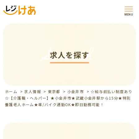
MENU
Search
求人を探す
ホーム
>
求人情報
>
東京都
>
小金井市
>
☆給与前払い制度あり
☆【介護職・ヘルパー】★小金井市★武蔵小金井駅から15分★特別
養護老人ホーム★車/バイク通勤OK★即日勤務可能！