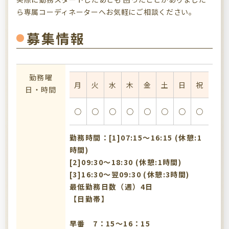
ら専属コーディネーターへお気軽にご相談ください。
募集情報
勤務曜
月
火
水
木
金
土
日
祝
日・時間
○
○
○
○
○
○
○
○
勤務時間：[1]07:15〜16:15 (休憩:1
時間)
[2]09:30〜18:30 (休憩:1時間)
[3]16:30〜翌09:30 (休憩:3時間)
最低勤務日数（週）4日
【日勤帯】
早番 7：15～16：15