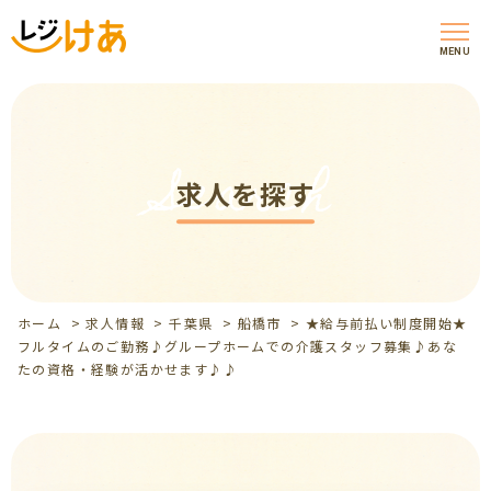
MENU
Search
求人を探す
ホーム
>
求人情報
>
千葉県
>
船橋市
>
★給与前払い制度開始★
フルタイムのご勤務♪グループホームでの介護スタッフ募集♪あな
たの資格・経験が活かせます♪♪