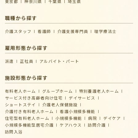
東京都
神奈川県
千葉県
埼玉県
職種から探す
介護スタッフ
看護師
介護支援専門員
理学療法士
雇用形態から探す
派遣
正社員
アルバイト・パート
施設形態から探す
有料老人ホーム
グループホーム
特別養護老人ホーム
サービス付き高齢者向け住宅
デイサービス
ショートステイ
介護⽼⼈保健施設
介護付き有料老人ホーム
看護小規模多機能
住宅型有料老人ホーム
小規模多機能
病院
デイケア
⼩規模多機能型居宅介護
ケアハウス
訪問介護
訪問入浴