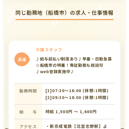
Job Information
同じ勤務地（船橋市）の求人・仕事情報
介護スタッフ
♪給与前払い制度あり♪早番・日勤急募
派遣
☆船橋市の特養！専従勤務も相談可
♪web登録実施中♪
[1]07:30〜16:00 (休憩:1時間)
勤務時間
[2]09:30〜18:00 (休憩:1時間)
時給 1,500円 〜 1,600円
給 与
・新京成電鉄【北習志野駅】よ
アクセス