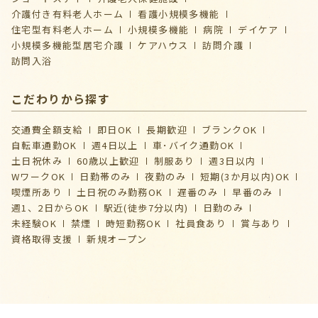
介護付き有料老人ホーム
看護小規模多機能
住宅型有料老人ホーム
小規模多機能
病院
デイケア
⼩規模多機能型居宅介護
ケアハウス
訪問介護
訪問入浴
こだわりから探す
交通費全額支給
即日OK
長期歓迎
ブランクOK
自転車通勤OK
週4日以上
車･バイク通勤OK
土日祝休み
60歳以上歓迎
制服あり
週3日以内
WワークOK
日勤帯のみ
夜勤のみ
短期(3か月以内)OK
喫煙所あり
土日祝のみ勤務OK
遅番のみ
早番のみ
週1、2日からOK
駅近(徒歩7分以内)
日勤のみ
未経験OK
禁煙
時短勤務OK
社員食あり
賞与あり
資格取得支援
新規オープン