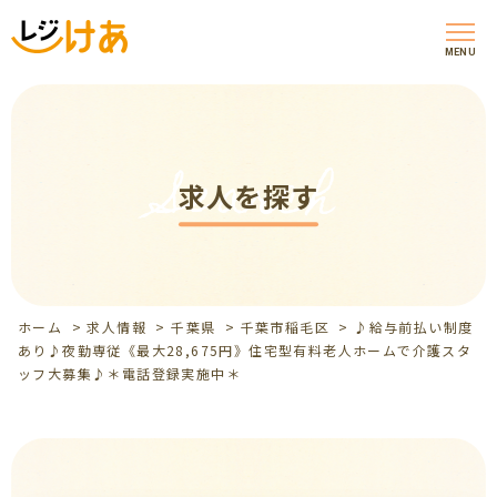
MENU
Search
求人を探す
ホーム
>
求人情報
>
千葉県
>
千葉市稲毛区
>
♪給与前払い制度
あり♪夜勤専従《最大28,675円》住宅型有料老人ホームで介護スタ
ッフ大募集♪＊電話登録実施中＊