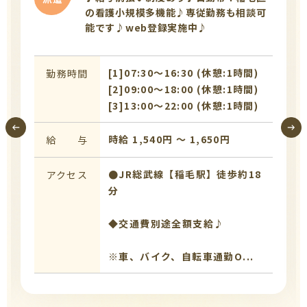
勤務♪【時給：最大1,620円！】週5日勤
務/稲毛区の小規模多機能/web登録実施
中♪
09:00〜18:00 (休憩:1時間)
勤務時間
時給 1,500円 〜 1,620円
給 与
『稲毛駅』より京成バス乗車後
アクセス
『宮の杜カエデ通り』にて下車
※バス乗車時間約18分、下車後
徒歩2分<...