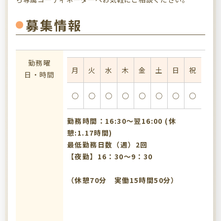
募集情報
勤務曜
月
火
水
木
金
土
日
祝
日・時間
○
○
○
○
○
○
○
○
勤務時間：16:30〜翌16:00 (休
憩:1.17時間)
最低勤務日数（週）2回
【夜勤】16：30～9：30
（休憩70分 実働15時間50分）