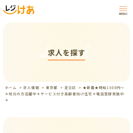
MENU
Search
求人を探す
ホーム
>
求人情報
>
東京都
>
足立区
>
★新着★時給1500円～
＊地元の方活躍中＊サービス付き高齢者向け住宅＊電話登録実施中
＊