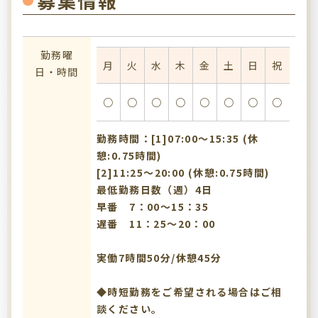
募集情報
勤務曜
月
火
水
木
金
土
日
祝
日・時間
○
○
○
○
○
○
○
○
勤務時間：[1]07:00〜15:35 (休
憩:0.75時間)
[2]11:25〜20:00 (休憩:0.75時間)
最低勤務日数（週）4日
早番 7：00～15：35
遅番 11：25～20：00
実働7時間50分/休憩45分
◆時短勤務をご希望される場合はご相
談ください。