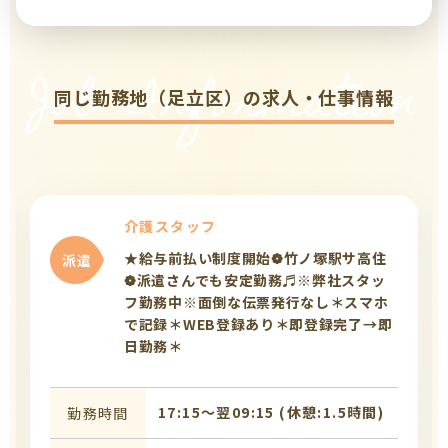
Job Information
同じ勤務地（足立区）の求人・仕事情報
介護スタッフ
★給与前払い制度開始❁竹ノ塚駅サ高住
派遣
❁派遣さんでも安定勤務♬※弊社スタッ
フ勤務中※面倒な伝票発行なし＊スマホ
で記録＊WEB登録あり＊即登録完了→即
日勤務＊
17:15〜翌09:15 (休憩:1.5時間)
勤務時間