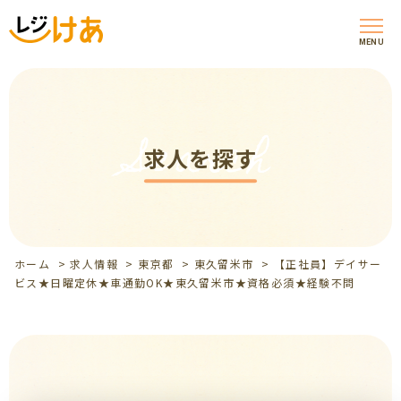
MENU
Search
求人を探す
ホーム
>
求人情報
>
東京都
>
東久留米市
>
【正社員】デイサー
ビス★日曜定休★車通勤OK★東久留米市★資格必須★経験不問