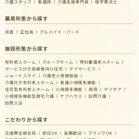
介護スタッフ
看護師
介護支援専門員
理学療法士
雇用形態から探す
派遣
正社員
アルバイト・パート
施設形態から探す
有料老人ホーム
グループホーム
特別養護老人ホーム
サービス付き高齢者向け住宅
デイサービス
ショートステイ
介護⽼⼈保健施設
介護付き有料老人ホーム
看護小規模多機能
住宅型有料老人ホーム
小規模多機能
病院
デイケア
⼩規模多機能型居宅介護
ケアハウス
訪問介護
訪問入浴
こだわりから探す
交通費全額支給
即日OK
長期歓迎
ブランクOK