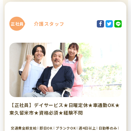
介護スタッフ
正社員
【正社員】デイサービス★日曜定休★車通勤OK★
東久留米市★資格必須★経験不問
交通費全額支給
即日OK
ブランクOK
週4日以上
日勤帯のみ