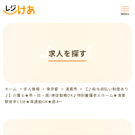
MENU
Search
求人を探す
ホーム
>
求人情報
>
東京都
>
清瀬市
>
【♪給与前払い制度あり
♪】介護士★早・日・遅/専従勤務OK♪特別養護老人ホーム★清瀬
駅徒歩15分★車通勤OK★週4～