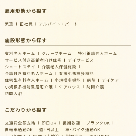
雇用形態から探す
派遣
正社員
アルバイト・パート
施設形態から探す
有料老人ホーム
グループホーム
特別養護老人ホーム
サービス付き高齢者向け住宅
デイサービス
ショートステイ
介護⽼⼈保健施設
介護付き有料老人ホーム
看護小規模多機能
住宅型有料老人ホーム
小規模多機能
病院
デイケア
⼩規模多機能型居宅介護
ケアハウス
訪問介護
訪問入浴
こだわりから探す
交通費全額支給
即日OK
長期歓迎
ブランクOK
自転車通勤OK
週4日以上
車･バイク通勤OK