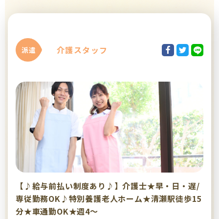
介護スタッフ
派遣
【♪給与前払い制度あり♪】介護士★早・日・遅/
専従勤務OK♪特別養護老人ホーム★清瀬駅徒歩15
分★車通勤OK★週4～