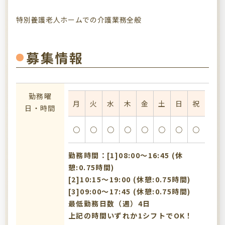
特別養護老人ホームでの介護業務全般
募集情報
勤務曜
月
火
水
木
金
土
日
祝
日・時間
○
○
○
○
○
○
○
○
勤務時間：[1]08:00〜16:45 (休
憩:0.75時間)
[2]10:15〜19:00 (休憩:0.75時間)
[3]09:00〜17:45 (休憩:0.75時間)
最低勤務日数（週）4日
上記の時間いずれか1シフトでOK！