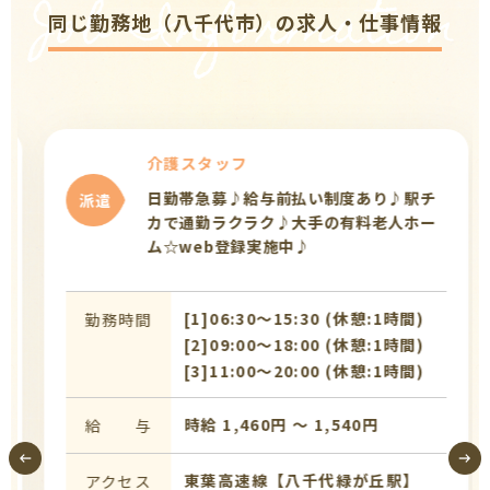
Job Information
同じ勤務地（八千代市）の求人・仕事情報
介護スタッフ
日勤帯急募♪給与前払い制度あり♪駅チ
派遣
カで通勤ラクラク♪大手の有料老人ホー
ム☆web登録実施中♪
[1]06:30〜15:30 (休憩:1時間)
勤務時間
[2]09:00〜18:00 (休憩:1時間)
[3]11:00〜20:00 (休憩:1時間)
時給 1,460円 〜 1,540円
給 与
東葉高速線【八千代緑が丘駅】
アクセス