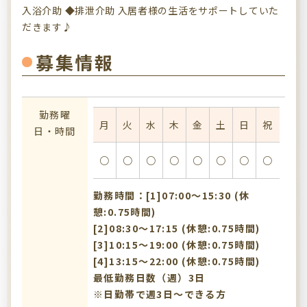
入浴介助 ◆排泄介助 入居者様の生活をサポートしていた
だきます♪
募集情報
勤務曜
月
火
水
木
金
土
日
祝
日・時間
○
○
○
○
○
○
○
○
勤務時間：[1]07:00〜15:30 (休
憩:0.75時間)
[2]08:30〜17:15 (休憩:0.75時間)
[3]10:15〜19:00 (休憩:0.75時間)
[4]13:15〜22:00 (休憩:0.75時間)
最低勤務日数（週）3日
※日勤帯で週3日～できる方