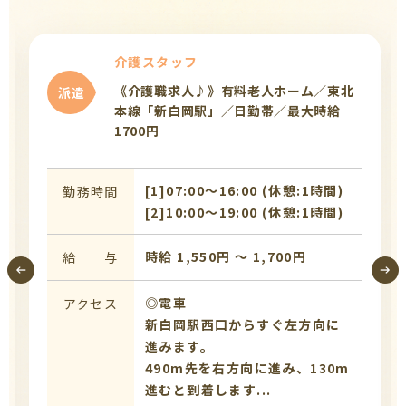
介護スタッフ
《介護職求人♪》有料老人ホーム／東北
派遣
本線「新白岡駅」／日勤帯／最大時給
1700円
[1]07:00〜16:00 (休憩:1時間)
勤務時間
[2]10:00〜19:00 (休憩:1時間)
時給 1,550円 〜 1,700円
給 与
◎電車
アクセス
新白岡駅西口からすぐ左方向に
進みます。
490m先を右方向に進み、130m
進むと到着します...