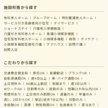
施設形態から探す
有料老人ホーム
グループホーム
特別養護老人ホーム
サービス付き高齢者向け住宅
デイサービス
ショートステイ
介護⽼⼈保健施設
介護付き有料老人ホーム
看護小規模多機能
住宅型有料老人ホーム
小規模多機能
病院
デイケア
⼩規模多機能型居宅介護
ケアハウス
訪問介護
訪問入浴
こだわりから探す
交通費全額支給
即日OK
長期歓迎
ブランクOK
自転車通勤OK
週4日以上
車･バイク通勤OK
土日祝休み
60歳以上歓迎
制服あり
週3日以内
WワークOK
日勤帯のみ
夜勤のみ
短期(3か月以内)OK
喫煙所あり
土日祝のみ勤務OK
遅番のみ
早番のみ
週1、2日からOK
駅近(徒歩7分以内)
日勤のみ
未経験OK
禁煙
時短勤務OK
社員食あり
賞与あり