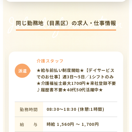
Job Information
同じ勤務地（目黒区）の求人・仕事情報
介護スタッフ
★給与前払い制度開始★【デイサービス
派遣
でのお仕事】週3日～5日／1シフトのみ
★介護福祉士最大1700円★来社登録不要
♪履歴書不要★40代50代活躍中★
08:30〜18:30 (休憩:1時間)
勤務時間
時給 1,560円 〜 1,700円
給 与