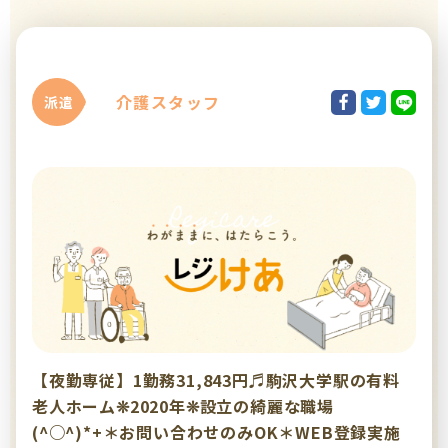
介護スタッフ
派遣
【夜勤専従】1勤務31,843円♬駒沢大学駅の有料
老人ホーム❊2020年❊設立の綺麗な職場
(^○^)*+＊お問い合わせのみOK＊WEB登録実施