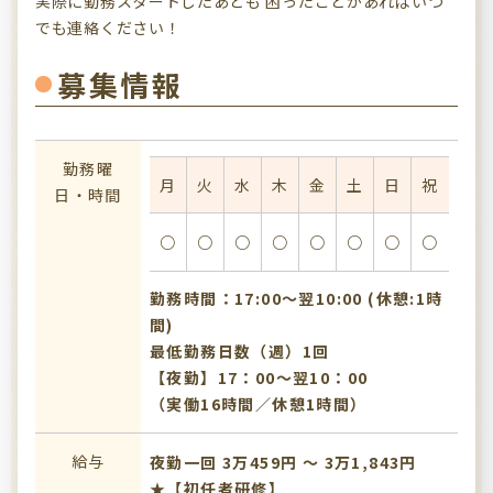
実際に勤務スタートしたあとも 困ったことがあればいつ
でも連絡ください！
募集情報
勤務曜
月
火
水
木
金
土
日
祝
日・時間
○
○
○
○
○
○
○
○
勤務時間：17:00〜翌10:00 (休憩:1時
間)
最低勤務日数（週）1回
【夜勤】17：00～翌10：00
（実働16時間／休憩1時間）
給与
夜勤一回 3万459円 〜 3万1,843円
★【初任者研修】