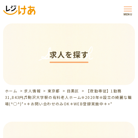
MENU
Search
求人を探す
ホーム
>
求人情報
>
東京都
>
目黒区
>
【夜勤専従】1勤務
31,843円♬駒沢大学駅の有料老人ホーム❊2020年❊設立の綺麗な職
場(^○^)*+＊お問い合わせのみOK＊WEB登録実施中＊+*