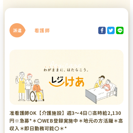
看護師
派遣
准看護師OK【介護施設】週3～4日◎高時給2,130
円※急募*＊〇WEB登録実施中＊地元の方活躍＊高
収入＊即日勤務可能〇＊*