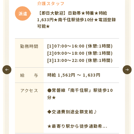
介護スタッフ
【即日大歓迎】日勤帯★特養★時給
派遣
1,633円★南千住駅徒歩10分★電話登録
可能★
[1]07:00〜16:00 (休憩:1時間)
勤務時間
[2]09:00〜18:00 (休憩:1時間)
[3]13:00〜22:00 (休憩:1時間)
時給 1,562円 〜 1,633円
給 与
●常磐線「南千住駅」駅徒歩10
アクセス
分★
◆交通費別途全額支給♪
★最寄り駅から徒歩通勤希...