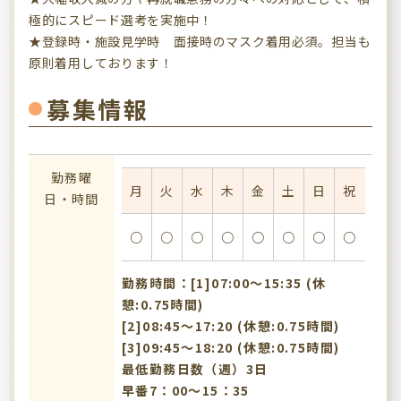
極的にスピード選考を実施中！
★登録時・施設見学時 面接時のマスク着用必須。担当も
原則着用しております！
募集情報
勤務曜
月
火
水
木
金
土
日
祝
日・時間
○
○
○
○
○
○
○
○
勤務時間：[1]07:00〜15:35 (休
憩:0.75時間)
[2]08:45〜17:20 (休憩:0.75時間)
[3]09:45〜18:20 (休憩:0.75時間)
最低勤務日数（週）3日
早番7：00～15：35