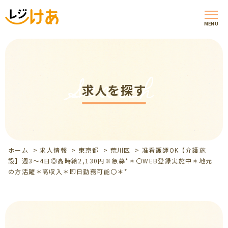
MENU
Search
求人を探す
ホーム
>
求人情報
>
東京都
>
荒川区
>
准看護師OK【介護施
設】週3～4日◎高時給2,130円※急募*＊〇WEB登録実施中＊地元
の方活躍＊高収入＊即日勤務可能〇＊*