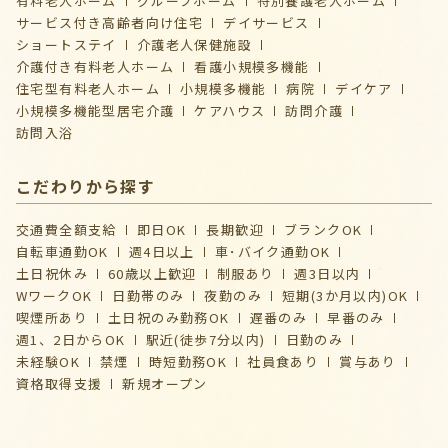
有料老人ホーム
グループホーム
特別養護老人ホーム
サービス付き高齢者向け住宅
デイサービス
ショートステイ
介護⽼⼈保健施設
介護付き有料老人ホーム
看護小規模多機能
住宅型有料老人ホーム
小規模多機能
病院
デイケア
⼩規模多機能型居宅介護
ケアハウス
訪問介護
訪問入浴
こだわりから探す
交通費全額支給
即日OK
長期歓迎
ブランクOK
自転車通勤OK
週4日以上
車･バイク通勤OK
土日祝休み
60歳以上歓迎
制服あり
週3日以内
WワークOK
日勤帯のみ
夜勤のみ
短期(3か月以内)OK
喫煙所あり
土日祝のみ勤務OK
遅番のみ
早番のみ
週1、2日からOK
駅近(徒歩7分以内)
日勤のみ
未経験OK
禁煙
時短勤務OK
社員食あり
賞与あり
資格取得支援
新規オープン