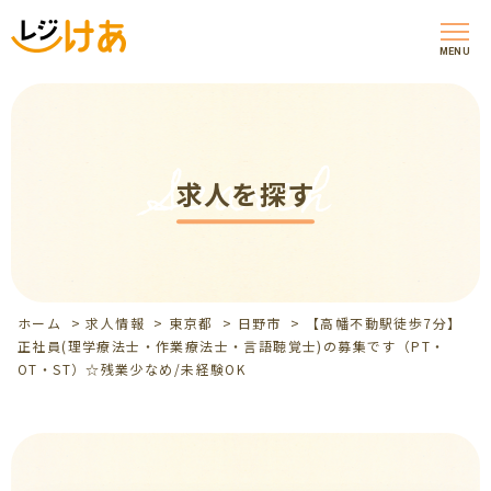
MENU
Search
求人を探す
ホーム
>
求人情報
>
東京都
>
日野市
>
【高幡不動駅徒歩7分】
正社員(理学療法士・作業療法士・言語聴覚士)の募集です（PT・
OT・ST）☆残業少なめ/未経験OK