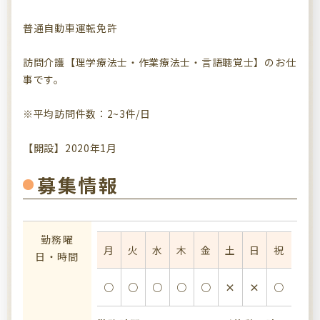
普通自動車運転免許
訪問介護【理学療法士・作業療法士・言語聴覚士】のお仕
事です。
※平均訪問件数：2~3件/日
【開設】2020年1月
募集情報
勤務曜
月
火
水
木
金
土
日
祝
日・時間
○
○
○
○
○
×
×
○