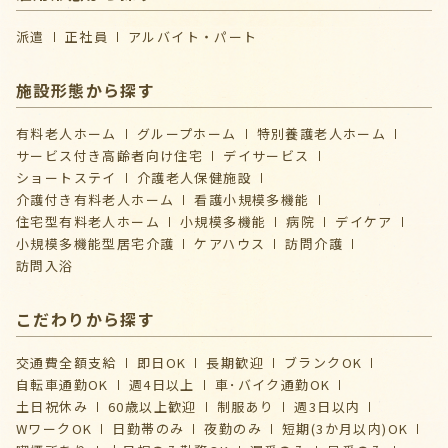
派遣
正社員
アルバイト・パート
施設形態から探す
有料老人ホーム
グループホーム
特別養護老人ホーム
サービス付き高齢者向け住宅
デイサービス
ショートステイ
介護⽼⼈保健施設
介護付き有料老人ホーム
看護小規模多機能
住宅型有料老人ホーム
小規模多機能
病院
デイケア
⼩規模多機能型居宅介護
ケアハウス
訪問介護
訪問入浴
こだわりから探す
交通費全額支給
即日OK
長期歓迎
ブランクOK
自転車通勤OK
週4日以上
車･バイク通勤OK
土日祝休み
60歳以上歓迎
制服あり
週3日以内
WワークOK
日勤帯のみ
夜勤のみ
短期(3か月以内)OK