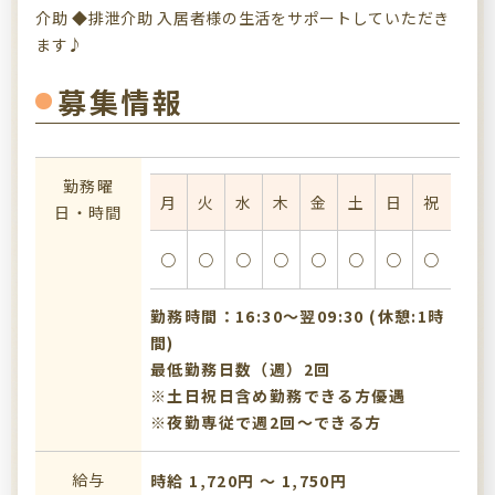
介助 ◆排泄介助 入居者様の生活をサポートしていただき
ます♪
募集情報
勤務曜
月
火
水
木
金
土
日
祝
日・時間
○
○
○
○
○
○
○
○
勤務時間：16:30〜翌09:30 (休憩:1時
間)
最低勤務日数（週）2回
※土日祝日含め勤務できる方優遇
※夜勤専従で週2回～できる方
給与
時給 1,720円 〜 1,750円