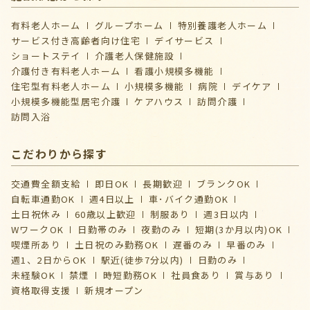
有料老人ホーム
グループホーム
特別養護老人ホーム
サービス付き高齢者向け住宅
デイサービス
ショートステイ
介護⽼⼈保健施設
介護付き有料老人ホーム
看護小規模多機能
住宅型有料老人ホーム
小規模多機能
病院
デイケア
⼩規模多機能型居宅介護
ケアハウス
訪問介護
訪問入浴
こだわりから探す
交通費全額支給
即日OK
長期歓迎
ブランクOK
自転車通勤OK
週4日以上
車･バイク通勤OK
土日祝休み
60歳以上歓迎
制服あり
週3日以内
WワークOK
日勤帯のみ
夜勤のみ
短期(3か月以内)OK
喫煙所あり
土日祝のみ勤務OK
遅番のみ
早番のみ
週1、2日からOK
駅近(徒歩7分以内)
日勤のみ
未経験OK
禁煙
時短勤務OK
社員食あり
賞与あり
資格取得支援
新規オープン