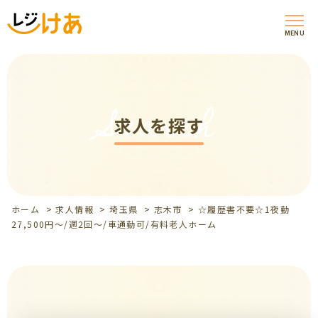
MENU
Search
求人を探す
ホーム
>
求人情報
>
埼玉県
>
志木市
>
☆履歴書不要☆1夜勤
27,500円～/週2回～/車通勤可/有料老人ホーム