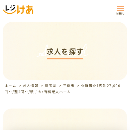
MENU
Search
求人を探す
ホーム
>
求人情報
>
埼玉県
>
三郷市
>
☆新着☆1夜勤27,000
円～/週2回～/駅チカ/有料老人ホーム