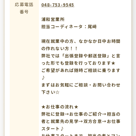
応募電話
048-753-9545
番号
浦和営業所
担当コーディネータ：尾﨑
現在就業中の方、なかなか日中お時間
の作れない方！！
弊社では「出張登録や郵送登録」と言
った形でも登録を行っております★
ご希望があれば随時ご相談に乗ります
♪
まずはお気軽にご相談・お問い合わせ
下さい☆
★お仕事の流れ★
弊社に登録→お仕事のご紹介→担当の
者と就業先の見学→双方合意→お仕事
スタート♪
お仕事スタートまで、担当の者とマン