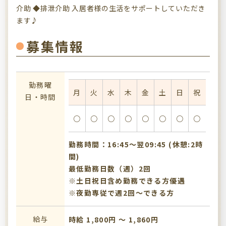
介助 ◆排泄介助 入居者様の生活をサポートしていただき
ます♪
募集情報
勤務曜
月
火
水
木
金
土
日
祝
日・時間
○
○
○
○
○
○
○
○
勤務時間：16:45〜翌09:45 (休憩:2時
間)
最低勤務日数（週）2回
※土日祝日含め勤務できる方優遇
※夜勤専従で週2回～できる方
給与
時給 1,800円 〜 1,860円