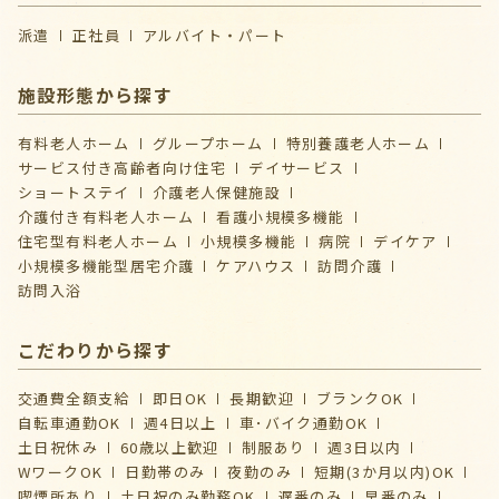
派遣
正社員
アルバイト・パート
施設形態から探す
有料老人ホーム
グループホーム
特別養護老人ホーム
サービス付き高齢者向け住宅
デイサービス
ショートステイ
介護⽼⼈保健施設
介護付き有料老人ホーム
看護小規模多機能
住宅型有料老人ホーム
小規模多機能
病院
デイケア
⼩規模多機能型居宅介護
ケアハウス
訪問介護
訪問入浴
こだわりから探す
交通費全額支給
即日OK
長期歓迎
ブランクOK
自転車通勤OK
週4日以上
車･バイク通勤OK
土日祝休み
60歳以上歓迎
制服あり
週3日以内
WワークOK
日勤帯のみ
夜勤のみ
短期(3か月以内)OK
喫煙所あり
土日祝のみ勤務OK
遅番のみ
早番のみ