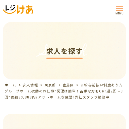
MENU
Search
求人を探す
ホーム
>
求人情報
>
東京都
>
豊島区
>
☆給与前払い制度あり☆
グループホーム夜勤のお仕事?調理は簡単！苦手な方もOK?週2回～3
回?夜勤30,888円?アットホームな施設?弊社スタッフ勤務中