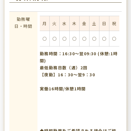
勤務曜
月
火
水
木
金
土
日
祝
日・時間
○
○
○
○
○
○
○
○
勤務時間：16:30〜翌09:30 (休憩:1時
間)
最低勤務日数（週）2回
【夜勤】16：30～翌9：30
実働16時間/休憩1時間
◆時短勤務をご希望される場合はご相