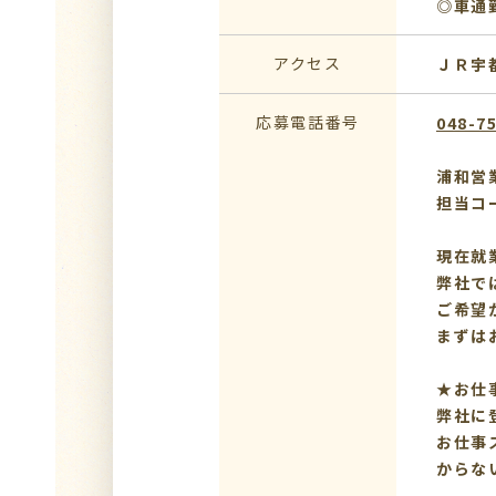
◎車通
アクセス
ＪＲ宇
応募電話番号
048-7
浦和営
担当コ
現在就
弊社で
ご希望
まずは
★お仕
弊社に
お仕事
からな