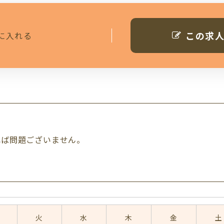
この求
に入れる
れば問題ございません。
火
水
木
金
土