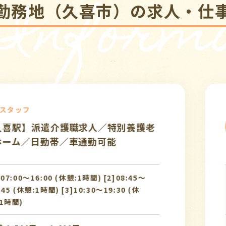
 Informa
勤務地（久喜市）の求人・仕
介護ス
求人／特別養護老
≪派遣
派遣
通勤可能
ープホ
1時間) [2]08:45〜
勤務時間
[1]0
:30〜19:30 (休
18:00
憩:1時