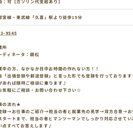
勤：可【ガソリン代支給あり】
都宮線・東武線「久喜」駅より徒歩15分
53-9545
業所
ーディネータ：親松
業中の方、なかなか日中お時間の作れない方！！
は「出張登録や郵送登録」と言った形でも登録を行っております
があれば随時ご相談に乗ります♪
お気軽にご相談・お問い合わせ下さい☆
事の流れ★
登録→お仕事のご紹介→担当の者と就業先の見学→双方合意→お
スタートまで、担当の者とマンツーマンでしっかり対応させてい
い点すべてお答えします♪