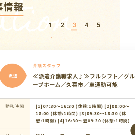
tion
事情報
1
2
3
4
5
タッフ
介護職求人♪≫フルシフト／グル
ーム／久喜市／車通勤可能
7:30〜16:30 (休憩:1時間) [2]09:00〜
 (休憩:1時間) [3]09:30〜18:30 (休
間) [4]16:30〜翌09:30 (休憩:1時間)