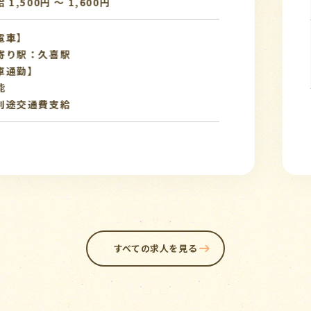
給 与
時給 1
アクセス
最寄り
【車通
※別途
すべての求人を見る