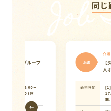
Job
同じ
介護スタッフ
【久喜駅】派遣介護職
派遣
人ホーム／日勤帯／車
勤務時間
[1]07:00〜16:00 (休憩:
17:45 (休憩:1時間) [3]10
憩:1時間)