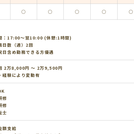
○
○
○
○
○
：17:00〜翌10:00 (休憩:1時間)
務日数（週）2回
祝日含め勤務できる方優遇
 2万8,000円 〜 2万9,500円
・経験により変動有
OK
研修
研修
祉士
全額支給