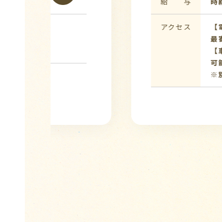
給 与
時給 1,500円 〜 1,600円
アクセス
【電車】
最寄り駅：久喜駅
【車通勤】
可能
※別途交通費支給