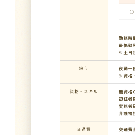
○
勤務時間
最低勤
※土日
給与
夜勤一回
※資格
資格・スキル
無資格
初任者
実務者
介護福
交通費
交通費