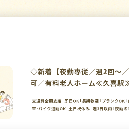
◇新着【夜勤専従／週2回～
可／有料老人ホーム≪久喜駅
交通費全額支給
即日OK
長期歓迎
ブランクOK
車･バイク通勤OK
土日祝休み
週3日以内
夜勤の