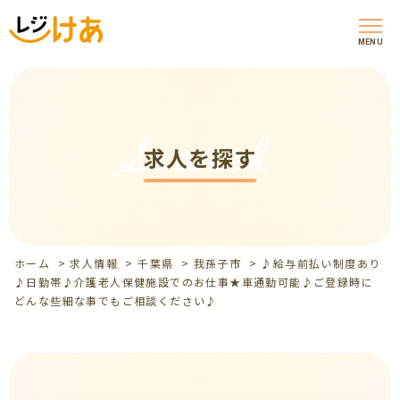
MENU
Search
求人を探す
ホーム
>
求人情報
>
千葉県
>
我孫子市
>
♪給与前払い制度あり
♪日勤帯♪介護老人保健施設でのお仕事★車通勤可能♪ご登録時に
どんな些細な事でもご相談ください♪