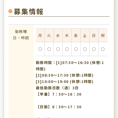
募集情報
勤務曜
月
火
水
木
金
土
日
祝
日・時間
○
○
○
○
○
○
○
○
勤務時間：[1]07:30〜16:30 (休憩:1
時間)
[2]08:30〜17:30 (休憩:1時間)
[3]10:00〜19:00 (休憩:1時間)
最低勤務日数（週）3日
【早番】7：30～16：30
【日勤】8：30～17：30