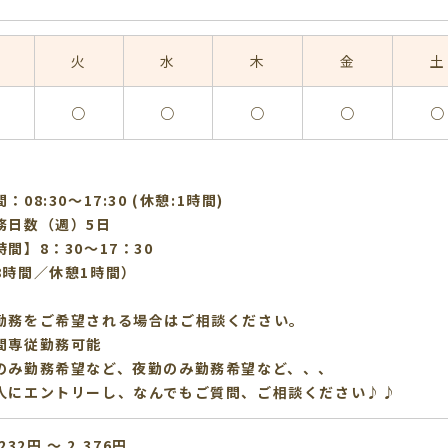
火
水
木
金
土
○
○
○
○
○
：08:30〜17:30 (休憩:1時間)
務日数（週）5日
間】8：30～17：30
8時間／休憩1時間）
勤務をご希望される場合はご相談ください。
間専従勤務可能
のみ勤務希望など、夜勤のみ勤務希望など、、、
人にエントリーし、なんでもご質問、ご相談ください♪♪
232円 〜 2,376円