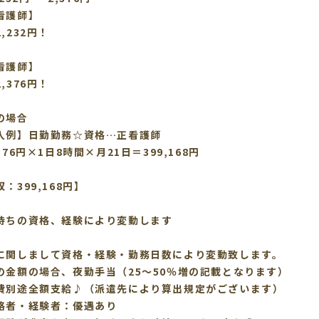
看護師】
,232円！
【正看護師】
,376円！
の場合
入例】日勤勤務☆資格…正看護師
376円×1日8時間×月21日＝399,168円
399,168円】
ちの資格、経験により変動します
に関しまして資格・経験・勤務日数により変動致します。
の金額の場合、夜勤手当（25～50％増の記載となります）
費別途全額支給♪（派遣先により算出規定がございます）
格者・経験者：優遇あり