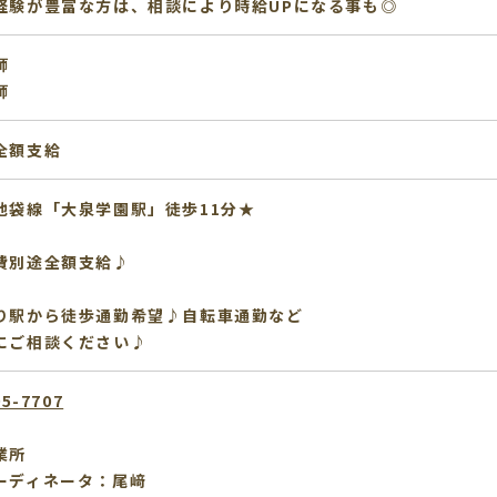
経験が豊富な方は、相談により時給UPになる事も◎
師
師
全額支給
池袋線「大泉学園駅」徒歩11分★
費別途全額支給♪
り駅から徒歩通勤希望♪自転車通勤など
にご相談ください♪
95-7707
業所
ーディネータ：尾﨑