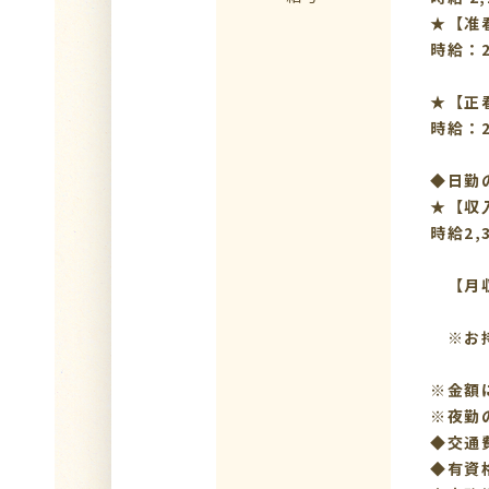
★【准
時給：2
★
時給：2
◆日勤
★【収
時給2,
【月収：
※お持
※金額
※夜勤
◆交通
◆有資