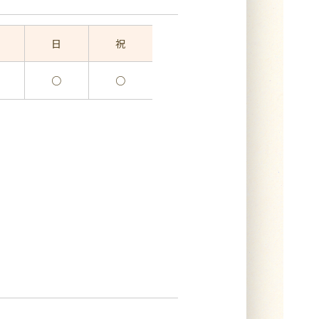
日
祝
○
○