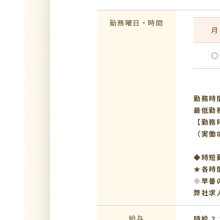
勤務曜日・時間
月
○
勤務時間
最低勤
【勤務時
（実働
◆時短
★各時
※早番
弊社求
給与
時給 2,