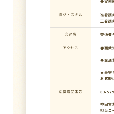
◆実務
資格・スキル
准看護
正看護
交通費
交通費
アクセス
●西武
◆交通
★最寄
お気軽
応募電話番号
03-52
神田営
担当コ