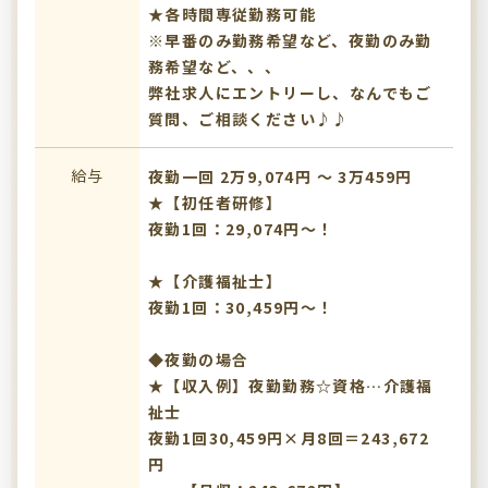
★各時間専従勤務可能
※早番のみ勤務希望など、夜勤のみ勤
務希望など、、、
弊社求人にエントリーし、なんでもご
質問、ご相談ください♪♪
給与
夜勤一回 2万9,074円 〜 3万459円
★【初任者研修】
夜勤1回：29,074円～！
★【介護福祉士】
夜勤1回：30,459円～！
◆夜勤の場合
★【収入例】夜勤勤務☆資格…介護福
祉士
夜勤1回30,459円×月8回＝243,672
円