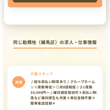
Job Information
同じ勤務地（練馬区）の求人・仕事情報
介護スタッフ
♪給与前払い制度あり♪グループホーム
派遣
☆＜夜勤専従＞◎月8回程度☆彡1夜勤
30,000円～♪曜日固定相談可＊前払い制
度など福利厚生も充実＊来社登録不要＊
簡単電話登録＊