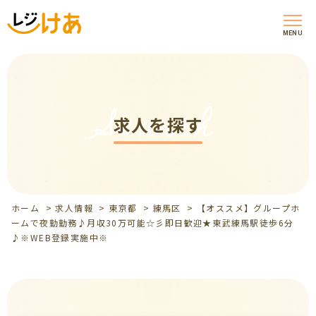
MENU
Search
求人を探す
ホーム
>
求人情報
>
東京都
>
練馬区
>
【オススメ】グループホ
ームで夜勤勤務♪月収30万可能☆彡即日歓迎★東武練馬駅徒歩6分
♪※WEB登録実施中※