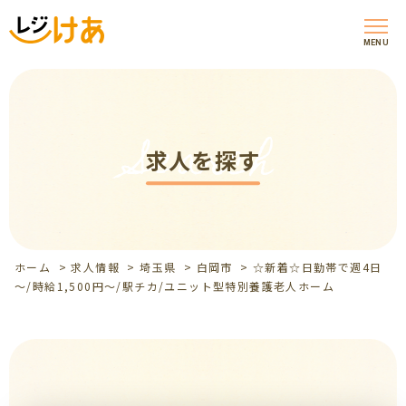
MENU
Search
求人を探す
ホーム
>
求人情報
>
埼玉県
>
白岡市
>
☆新着☆日勤帯で週4日
～/時給1,500円～/駅チカ/ユニット型特別養護老人ホーム