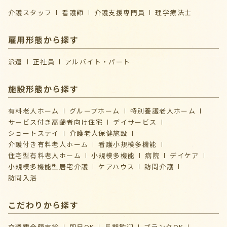
介護スタッフ
看護師
介護支援専門員
理学療法士
雇用形態から探す
派遣
正社員
アルバイト・パート
施設形態から探す
有料老人ホーム
グループホーム
特別養護老人ホーム
サービス付き高齢者向け住宅
デイサービス
ショートステイ
介護⽼⼈保健施設
介護付き有料老人ホーム
看護小規模多機能
住宅型有料老人ホーム
小規模多機能
病院
デイケア
⼩規模多機能型居宅介護
ケアハウス
訪問介護
訪問入浴
こだわりから探す
交通費全額支給
即日OK
長期歓迎
ブランクOK