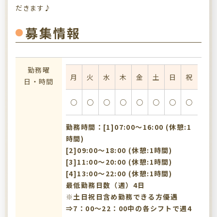
だきます♪
募集情報
勤務曜
月
火
水
木
金
土
日
祝
日・時間
○
○
○
○
○
○
○
○
勤務時間：[1]07:00〜16:00 (休憩:1
時間)
[2]09:00〜18:00 (休憩:1時間)
[3]11:00〜20:00 (休憩:1時間)
[4]13:00〜22:00 (休憩:1時間)
最低勤務日数（週）4日
※土日祝日含め勤務できる方優遇
⇒7：00～22：00中の各シフトで週4