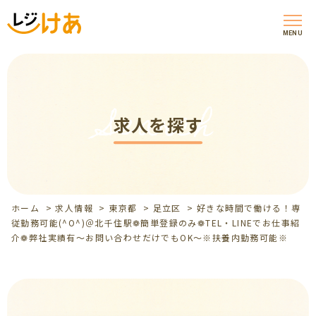
MENU
Search
求人を探す
ホーム
>
求人情報
>
東京都
>
足立区
>
好きな時間で働ける！専
従勤務可能(^O^)＠北千住駅❁簡単登録のみ❁TEL・LINEでお仕事紹
介❁弊社実績有～お問い合わせだけでもOK～※扶養内勤務可能※