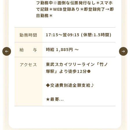
フ勤務中※面倒な伝票発行なし＊スマホ
で記録＊WEB登録あり＊即登録完了→即
日勤務＊
17:15〜翌09:15 (休憩:1.5時間)
勤務時間
時給 1,885円 〜
給 与
東武スカイツリーライン「竹ノ
アクセス
塚駅」より徒歩12分❁
◆交通費別途全額支給♪
★最寄...