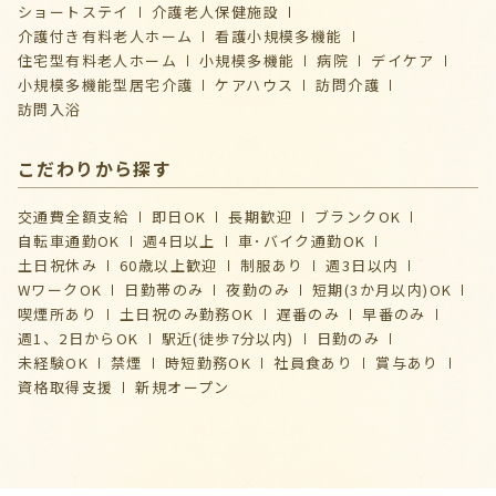
ショートステイ
介護⽼⼈保健施設
介護付き有料老人ホーム
看護小規模多機能
住宅型有料老人ホーム
小規模多機能
病院
デイケア
⼩規模多機能型居宅介護
ケアハウス
訪問介護
訪問入浴
こだわりから探す
交通費全額支給
即日OK
長期歓迎
ブランクOK
自転車通勤OK
週4日以上
車･バイク通勤OK
土日祝休み
60歳以上歓迎
制服あり
週3日以内
WワークOK
日勤帯のみ
夜勤のみ
短期(3か月以内)OK
喫煙所あり
土日祝のみ勤務OK
遅番のみ
早番のみ
週1、2日からOK
駅近(徒歩7分以内)
日勤のみ
未経験OK
禁煙
時短勤務OK
社員食あり
賞与あり
資格取得支援
新規オープン