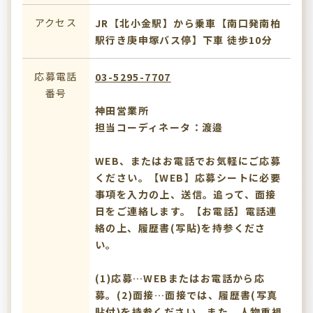
アクセス
JR【北小金駅】から乗車【南口発南柏
駅行き庚申塚バス停】下車 徒歩10分
応募電話
03-5295-7707
番号
神田営業所
担当コーディネータ：渡邉
WEB、またはお電話でお気軽にご応募
ください。【WEB】応募シートに必要
事項を入力の上、送信。追って、面接
日をご連絡します。【お電話】電話連
絡の上、履歴書(写貼)を持参くださ
い。
(1)応募…WEBまたはお電話から応
募。(2)面接…面接では、履歴書(写真
貼付)を持参ください。また、人物重視