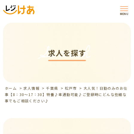
MENU
Search
求人を探す
ホーム
>
求人情報
>
千葉県
>
松戸市
>
大人気！日勤のみのお仕
事【8：30～17：30】特養♪車通勤可能♪ご登録時にどんな些細な
事でもご相談ください♪