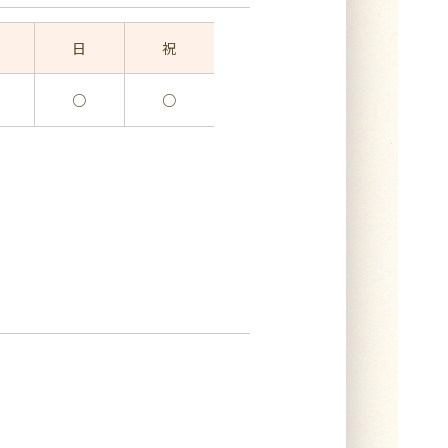
日
祝
○
○