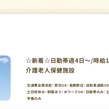
☆新着☆日勤帯週4日～/時給1,
介護老人保健施設
交通費全額支給
即日OK
長期歓迎
自転車通勤O
土日祝休み
制服あり
WワークOK
日勤帯のみ
早番のみ