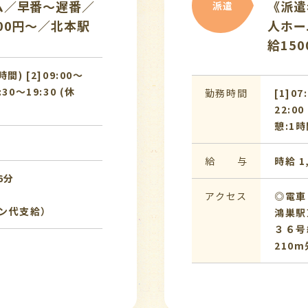
ム／早番～遅番／
《派遣
派遣
00円～／北本駅
人ホー
給150
時間) [2]09:00〜
:30〜19:30 (休
勤務時間
[1]07
22:00
憩:1時
給 与
時給 1
6分
アクセス
◎電車
ン代支給）
鴻巣駅
３６号
210m