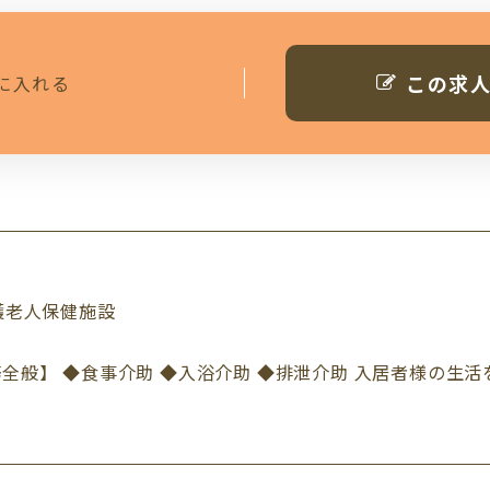
この求
に入れる
護老人保健施設
全般】 ◆食事介助 ◆入浴介助 ◆排泄介助 入居者様の生