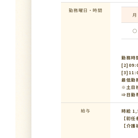
勤務曜日・時間
月
○
勤務時間：
[2]09
[3]11
最低勤
※土日
⇒日勤
給与
時給 1,
【初任
【介護