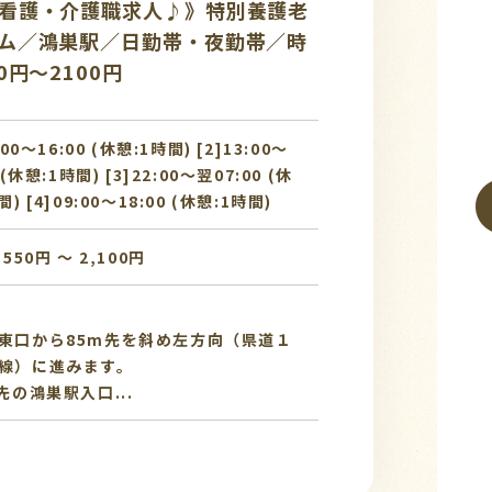
看護・介護職求人♪》特別養護老
ム／鴻巣駅／日勤帯・夜勤帯／時
0円～2100円
:00〜16:00 (休憩:1時間) [2]13:00〜
 (休憩:1時間) [3]22:00〜翌07:00 (休
間) [4]09:00〜18:00 (休憩:1時間)
,550円 〜 2,100円
東口から85m先を斜め左方向（県道１
線）に進みます。
先の鴻巣駅入口...