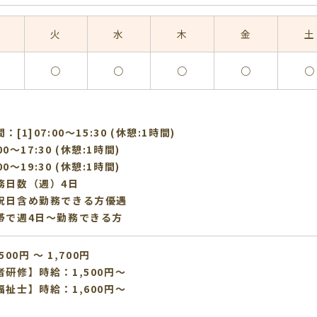
火
水
木
金
土
○
○
○
○
○
[1]07:00〜15:30 (休憩:1時間)
:00〜17:30 (休憩:1時間)
:00〜19:30 (休憩:1時間)
務日数（週）4日
祝日含め勤務できる方優遇
帯で週4日～勤務できる方
500円 〜 1,700円
者研修】時給：1,500円～
福祉士】時給：1,600円～