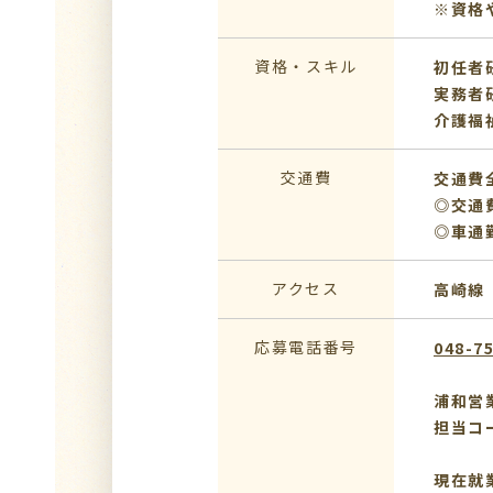
※資格
資格・スキル
初任者
実務者
介護福
交通費
交通費
◎交通
◎車通
アクセス
高崎線
応募電話番号
048-7
浦和営
担当コ
現在就