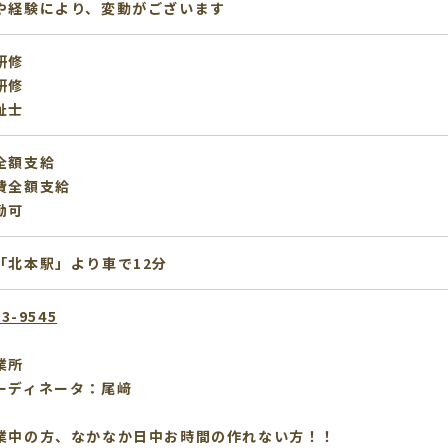
や経験により、変動がございます
研修
研修
祉士
全額支給
費全額支給
勤可
「北本駅」より車で12分
53-9545
業所
ーディネータ：尾﨑
業中の方、なかなか日中お時間の作れない方！！