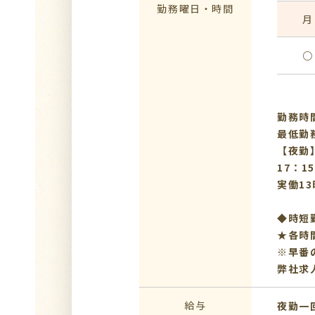
勤務曜日・時間
月
○
勤務時間
最低勤
【夜勤
17：1
実働13
◆時短
★各時
※早番
弊社求
給与
夜勤一回