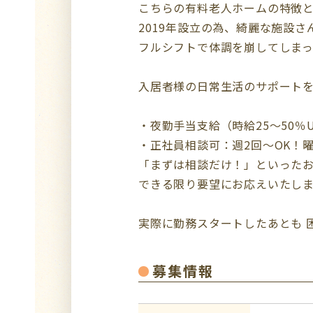
こちらの有料老人ホームの特徴
2019年設立の為、綺麗な施設さ
フルシフトで体調を崩してしまった
入居者様の日常生活のサポート
・夜勤手当支給（時給25～50％U
・正社員相談可：週2回～OK！
「まずは相談だけ！」といった
できる限り要望にお応えいたし
実際に勤務スタートしたあとも 
募集情報