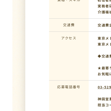
初任者
実務者
介護福
交通費
交通費
アクセス
東京メ
東京メ
◆交通
★最寄
お気軽
応募電話番号
03-52
神田営
担当コ