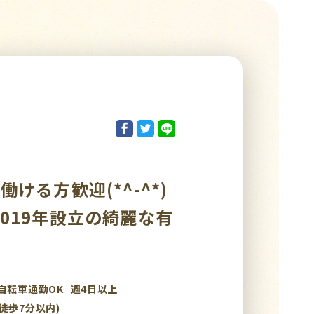
ける方歓迎(*^-^*)
019年設立の綺麗な有
自転車通勤OK
週4日以上
徒歩7分以内)