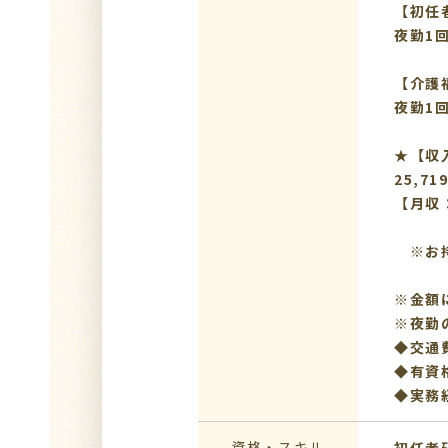
【初任
夜勤1回
【
夜勤1回
★【収
25,7
【月収：
※お持
※金額
※夜勤
◆交通
◆有資
◆実務
資格・スキル