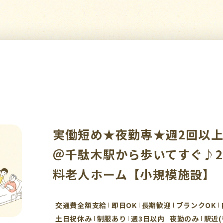
実働短め★夜勤専★週2回以上働
＠千駄木駅から歩いてすぐ♪2
料老人ホーム【小規模施設】
交通費全額支給
即日OK
長期歓迎
ブランクOK
土日祝休み
制服あり
週3日以内
夜勤のみ
駅近(