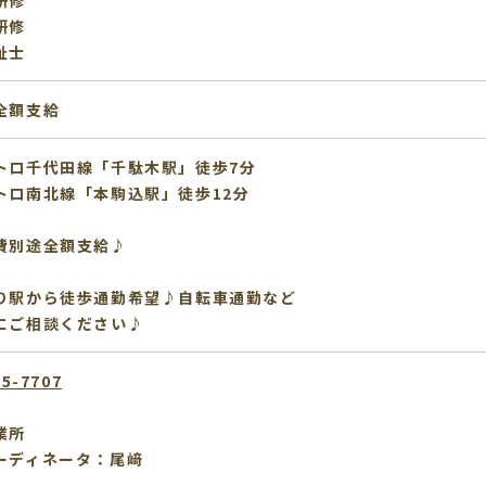
研修
研修
祉士
全額支給
トロ千代⽥線「千駄木駅」徒歩7分
トロ南北線「本駒込駅」徒歩12分
費別途全額支給♪
り駅から徒歩通勤希望♪自転車通勤など
にご相談ください♪
95-7707
業所
ーディネータ：尾﨑