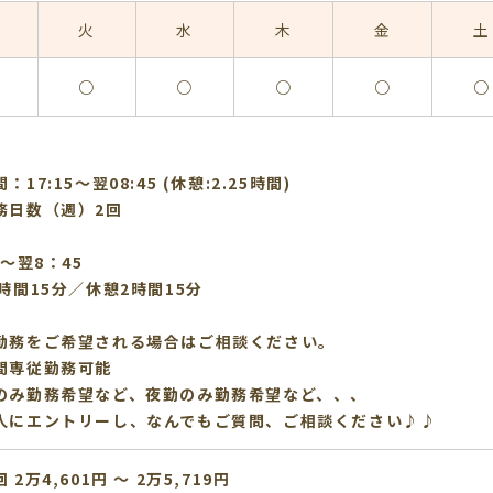
火
水
木
金
土
○
○
○
○
○
：17:15〜翌08:45 (休憩:2.25時間)
務日数（週）2回
】
5～翌8：45
時間15分／休憩2時間15分
勤務をご希望される場合はご相談ください。
間専従勤務可能
のみ勤務希望など、夜勤のみ勤務希望など、、、
人にエントリーし、なんでもご質問、ご相談ください♪♪
 2万4,601円 〜 2万5,719円