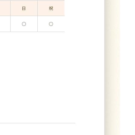
日
祝
○
○