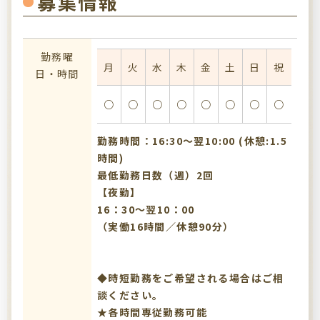
募集情報
勤務曜
月
火
水
木
金
土
日
祝
日・時間
○
○
○
○
○
○
○
○
勤務時間：16:30〜翌10:00 (休憩:1.5
時間)
最低勤務日数（週）2回
【夜勤】
16：30～翌10：00
（実働16時間／休憩90分）
◆時短勤務をご希望される場合はご相
談ください。
★各時間専従勤務可能