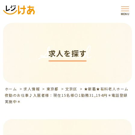
MENU
Search
求人を探す
ホーム
>
求人情報
>
東京都
>
文京区
>
★新着★有料老人ホーム
夜勤のお仕事♪入居者様：現在15名様◎1勤務31,194円＊電話登録
実施中＊