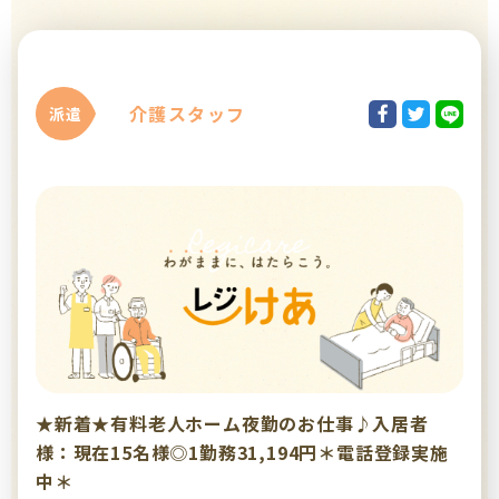
介護スタッフ
派遣
★新着★有料老人ホーム夜勤のお仕事♪入居者
様：現在15名様◎1勤務31,194円＊電話登録実施
中＊