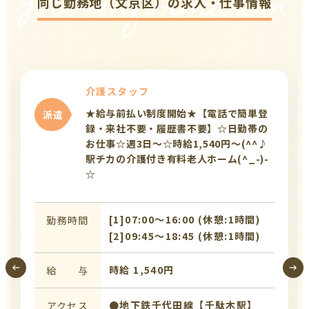
Job Information
同じ勤務地（文京区）の求人・仕事情報
介護スタッフ
★給与前払い制度開始★【電話で簡単登
派遣
録・来社不要・履歴書不要】☆日勤帯の
お仕事☆週3日～☆時給1,540円～(^^♪
駅チカの介護付き有料老人ホーム(^_-)-
☆
[1]07:00〜16:00 (休憩:1時間)
勤務時間
[2]09:45〜18:45 (休憩:1時間)
時給 1,540円
給 与
●地下鉄千代田線【千駄木駅】
アクセス