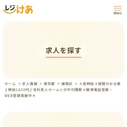
MENU
Search
求人を探す
ホーム
>
求人情報
>
東京都
>
練馬区
>
＊高時給＊昼間のお仕事
♪時給1633円♪有料老人ホーム☆＠中村橋駅＊簡単電話登録・
WEB登録実施中＊