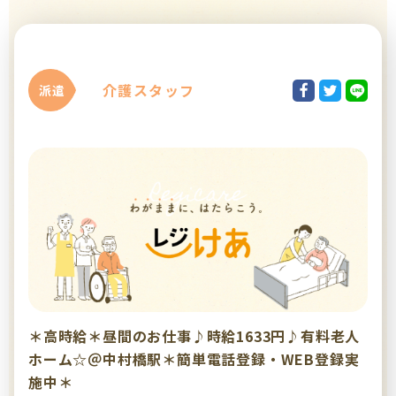
介護スタッフ
派遣
＊高時給＊昼間のお仕事♪時給1633円♪有料老人
ホーム☆＠中村橋駅＊簡単電話登録・WEB登録実
施中＊