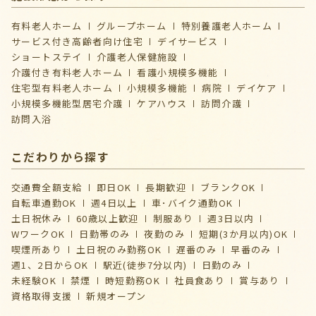
有料老人ホーム
グループホーム
特別養護老人ホーム
サービス付き高齢者向け住宅
デイサービス
ショートステイ
介護⽼⼈保健施設
介護付き有料老人ホーム
看護小規模多機能
住宅型有料老人ホーム
小規模多機能
病院
デイケア
⼩規模多機能型居宅介護
ケアハウス
訪問介護
訪問入浴
こだわりから探す
交通費全額支給
即日OK
長期歓迎
ブランクOK
自転車通勤OK
週4日以上
車･バイク通勤OK
土日祝休み
60歳以上歓迎
制服あり
週3日以内
WワークOK
日勤帯のみ
夜勤のみ
短期(3か月以内)OK
喫煙所あり
土日祝のみ勤務OK
遅番のみ
早番のみ
週1、2日からOK
駅近(徒歩7分以内)
日勤のみ
未経験OK
禁煙
時短勤務OK
社員食あり
賞与あり
資格取得支援
新規オープン