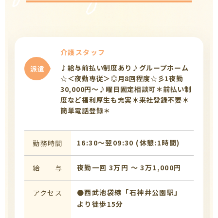
介護スタッフ
♪給与前払い制度あり♪グループホーム
派遣
☆＜夜勤専従＞◎月8回程度☆彡1夜勤
30,000円～♪曜日固定相談可＊前払い制
度など福利厚生も充実＊来社登録不要＊
簡単電話登録＊
16:30〜翌09:30 (休憩:1時間)
勤務時間
夜勤一回 3万円 〜 3万1,000円
給 与
●西武池袋線「石神井公園駅」
アクセス
より徒歩15分