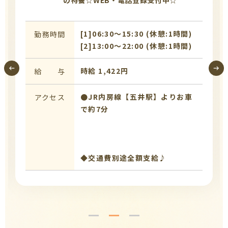
の特養☆WEB・電話登録受付中☆
[1]06:30〜15:30 (休憩:1時間)
勤務時間
[2]13:00〜22:00 (休憩:1時間)
時給 1,422円
給 与
●JR内房線【五井駅】よりお車
アクセス
で約7分
◆交通費別途全額支給♪