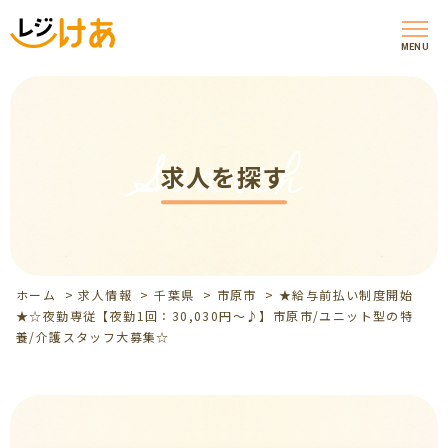
MENU
Search
求人を探す
ホーム
>
求人情報
>
千葉県
>
市原市
>
★給与前払い制度開始
★☆夜勤専従【夜勤1回：30,030円～♪】市原市/ユニット型の特
養/介護スタッフ大募集☆