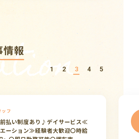
tion
事情報
1
2
3
4
5
介護スタッフ
♪給与前払い制度あり♪【新着】夜勤
派遣
回30,000円/夜勤月6回～相談/布田