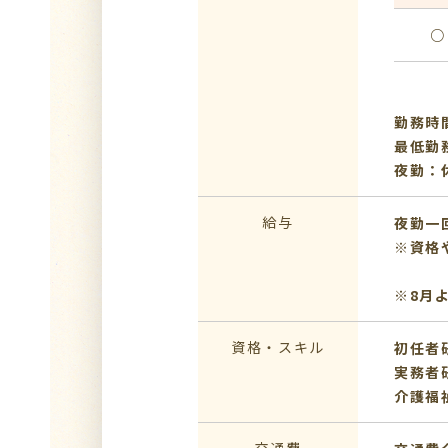
○
勤務時間
最低勤
夜勤：休
給与
夜勤一回
※資格
※8月
資格・スキル
初任者
実務者
介護福