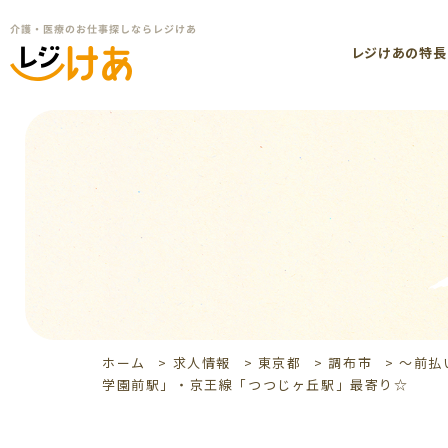
レジけあの特長
ホーム
>
求人情報
>
東京都
>
調布市
>
～前払
学園前駅」・京王線「つつじヶ丘駅」最寄り☆