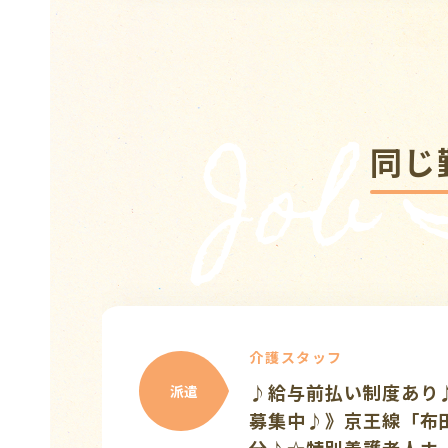
Job
同じ
介
あり♪《早番できる人
派遣
「布田駅」より徒歩7