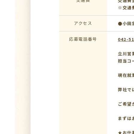
交通費
交通費
※交通
アクセス
●小田
応募電話番号
042-5
立川営
担当コ
現在就
弊社で
ご希望
まずは
★お仕