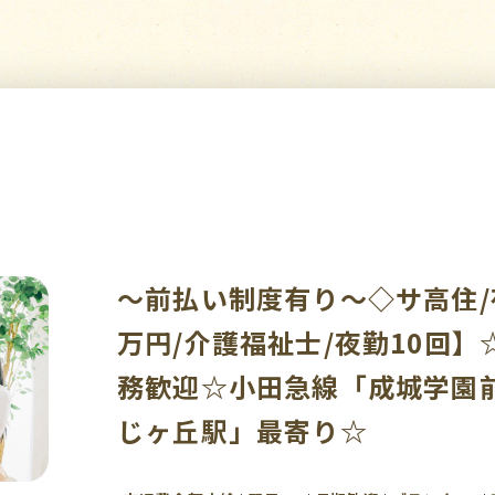
～前払い制度有り～◇サ高住/
万円/介護福祉士/夜勤10回】
務歓迎☆小田急線「成城学園
じヶ丘駅」最寄り☆