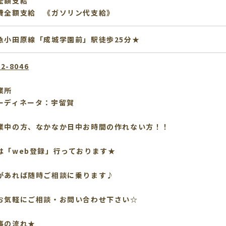
全額支給
費全額支給 《ガソリン代支給》
急小田原線「成城学園前」駅徒歩25分★
12-8046
業所
ーディネータ：宇留賀
業中の方、なかなか日中お時間の作れない方！！
は「web登録」行っております★
があれば随時ご相談に乗ります♪
お気軽にご相談・お問い合わせ下さい☆
事の流れ★