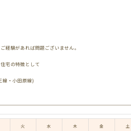
のご経験があれば問題ございません。
け住宅の特徴として
王線・小田原線)
火
水
木
金
土