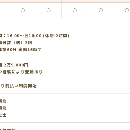
○
○
○
○
○
：16:00〜翌10:00 (休憩:2時間)
務日数（週）2回
憩60分 実働16時間
 2万9,000円
や経験により変動あり
より前払い制度開始
研修
研修
祉士