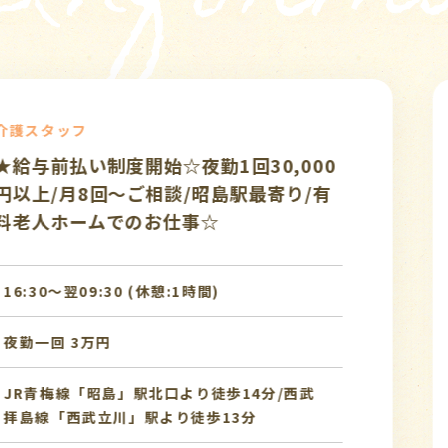
介護ス
勤1回30,000
♪給与
派遣
/昭島駅最寄り/有
り/有
事☆
務相談
時間)
勤務時間
[1]0
[2]0
[3]1
給 与
時給 1
り徒歩14分/西武
徒歩13分
アクセス
JR「