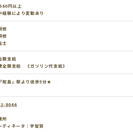
,560円以上
や経験により変動あり
研修
研修
祉士
全額支給
費全額支給 《ガソリン代支給》
「昭島」駅より徒歩5分★
12-8046
業所
ーディネータ：宇留賀