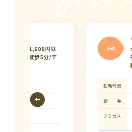
介護スタッフ
★給与前払い制度開始☆夜
派遣
デ
円以上/月8回～ご相談
料老人ホームでのお仕
勤務時間
16:30〜翌09:30 (休憩:1
給 与
夜勤一回 3万円
アクセス
JR青梅線「昭島」駅北口よ
拝島線「西武立川」駅より