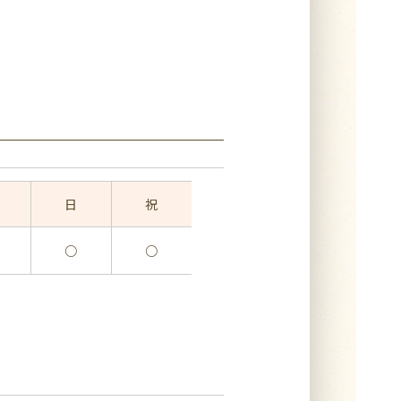
日
祝
○
○