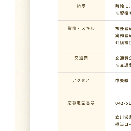
給与
時給 1
※資格
資格・スキル
初任者
実務者
介護福
交通費
交通費
※交通
アクセス
中央線
応募電話番号
042-5
立川営
担当コ