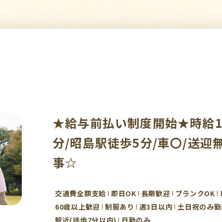
★給与前払い制度開始★時給15
分/昭島駅徒歩5分/車〇/送迎
事☆
交通費全額支給
即日OK
長期歓迎
ブランクOK
60歳以上歓迎
制服あり
週3日以内
土日祝のみ勤
駅近(徒歩7分以内)
日勤のみ