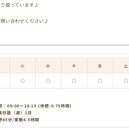
取り扱っています♪
お問い合わせください♪
火
水
木
金
土
○
○
○
○
○
：09:00〜16:15 (休憩:0.75時間)
務日数（週）3日
45分/実働6.5時間