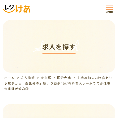
MENU
Search
求人を探す
ホーム
>
求人情報
>
東京都
>
国分寺市
>
♪給与前払い制度あり
♪駅チカ☆「西国分寺」駅より徒歩4分/有料老人ホームでのお仕事
☆経験者歓迎◎