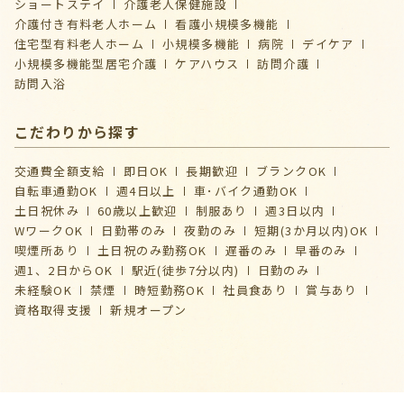
ショートステイ
介護⽼⼈保健施設
介護付き有料老人ホーム
看護小規模多機能
住宅型有料老人ホーム
小規模多機能
病院
デイケア
⼩規模多機能型居宅介護
ケアハウス
訪問介護
訪問入浴
こだわりから探す
交通費全額支給
即日OK
長期歓迎
ブランクOK
自転車通勤OK
週4日以上
車･バイク通勤OK
土日祝休み
60歳以上歓迎
制服あり
週3日以内
WワークOK
日勤帯のみ
夜勤のみ
短期(3か月以内)OK
喫煙所あり
土日祝のみ勤務OK
遅番のみ
早番のみ
週1、2日からOK
駅近(徒歩7分以内)
日勤のみ
未経験OK
禁煙
時短勤務OK
社員食あり
賞与あり
資格取得支援
新規オープン