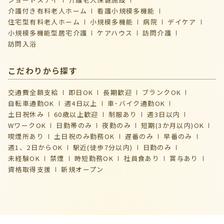
介護付き有料老人ホーム
看護小規模多機能
住宅型有料老人ホーム
小規模多機能
病院
デイケア
⼩規模多機能型居宅介護
ケアハウス
訪問介護
訪問入浴
こだわりから探す
交通費全額支給
即日OK
長期歓迎
ブランクOK
自転車通勤OK
週4日以上
車･バイク通勤OK
土日祝休み
60歳以上歓迎
制服あり
週3日以内
WワークOK
日勤帯のみ
夜勤のみ
短期(3か月以内)OK
喫煙所あり
土日祝のみ勤務OK
遅番のみ
早番のみ
週1、2日からOK
駅近(徒歩7分以内)
日勤のみ
未経験OK
禁煙
時短勤務OK
社員食あり
賞与あり
資格取得支援
新規オープン