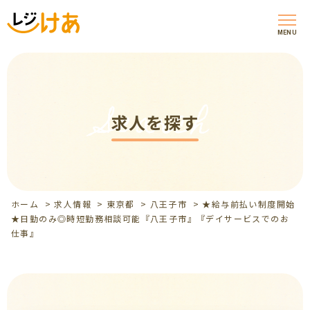
MENU
Search
求人を探す
ホーム
>
求人情報
>
東京都
>
八王子市
>
★給与前払い制度開始
★日勤のみ◎時短勤務相談可能『八王子市』『デイサービスでのお
仕事』