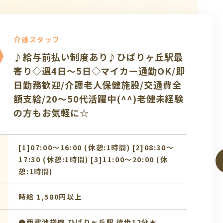
タッフ
前払い制度あり♪小規模デイサー
のお仕事♪利用者8人～10人の見
務◇経験があれば資格不問/土日祝
武蔵境駅最寄り◇
0〜19:00 (休憩:1時間)
,580円以上
「武蔵境駅」より徒歩
ス