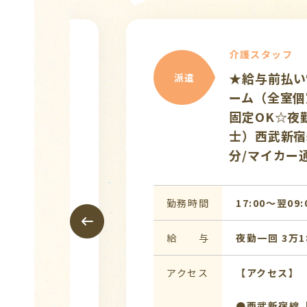
介護スタッフ
ホ
♪給与前払い制度あり
派遣
寄り◇週4日～5日◇マ
日勤務歓迎/介護老人保
額支給/20～50代活躍
の方もお気軽に☆
勤務時間
[1]07:00〜16:00 (休憩:
17:30 (休憩:1時間) [3]11
憩:1時間)
給 与
時給 1,580円以上
アクセス
●西武池袋線 ひばりヶ丘駅