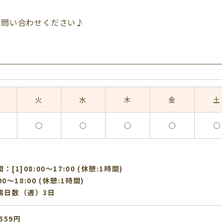
お問い合わせください♪
火
水
木
金
土
○
○
○
○
○
[1]08:00〜17:00 (休憩:1時間)
:00〜18:00 (休憩:1時間)
務日数（週）3日
559円