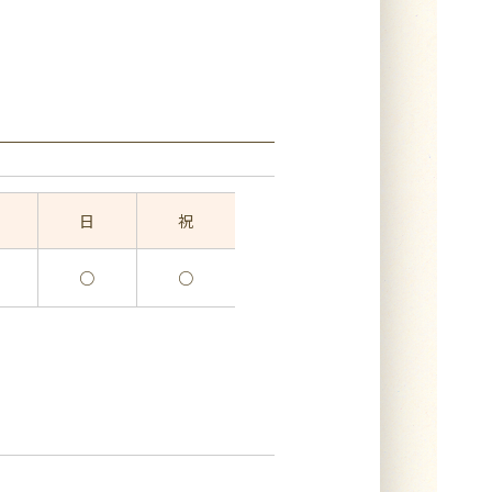
日
祝
○
○