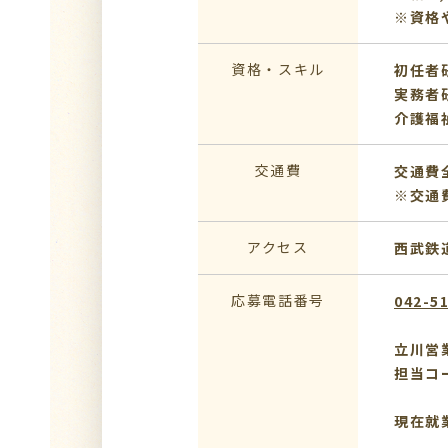
※資格
資格・スキル
初任者
実務者
介護福
交通費
交通費
※交通
アクセス
西武鉄
応募電話番号
042-5
立川営
担当コ
現在就