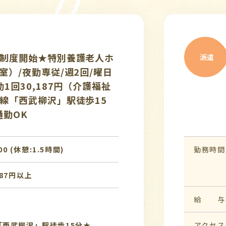
介護ス
♪ひばりヶ丘駅最
♪給与
派遣
イカー通勤OK/即
ビスで
健施設/交通費全
守り業
中(^^)老健未経験
休み◇
勤務時間
10:0
1時間) [2]08:30〜
給 与
時給 1
:00〜20:00 (休
アクセス
中央線
又はバ
 徒歩12分★