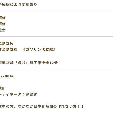
や経験により変動あり
研修
研修
祉士
全額支給
費全額支給 《ガソリン代支給》
道池袋線「保谷」駅下車徒歩12分
12-8046
業所
ーディネータ：宇留賀
業中の方、なかなか日中お時間の作れない方！！