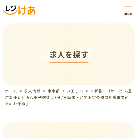
MENU
Search
求人を探す
ホーム
>
求人情報
>
東京都
>
八王子市
>
※新着※《サービス提
供責任者》西八王子駅徒歩9分/日勤帯・時間固定の訪問介護事業所
でのお仕事♪