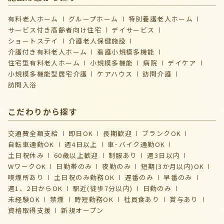
有料老人ホーム
グループホーム
特別養護老人ホーム
サービス付き高齢者向け住宅
デイサービス
ショートステイ
介護⽼⼈保健施設
介護付き有料老人ホーム
看護小規模多機能
住宅型有料老人ホーム
小規模多機能
病院
デイケア
⼩規模多機能型居宅介護
ケアハウス
訪問介護
訪問入浴
こだわりから探す
交通費全額支給
即日OK
長期歓迎
ブランクOK
自転車通勤OK
週4日以上
車･バイク通勤OK
土日祝休み
60歳以上歓迎
制服あり
週3日以内
WワークOK
日勤帯のみ
夜勤のみ
短期(3か月以内)OK
喫煙所あり
土日祝のみ勤務OK
遅番のみ
早番のみ
週1、2日からOK
駅近(徒歩7分以内)
日勤のみ
未経験OK
禁煙
時短勤務OK
社員食あり
賞与あり
資格取得支援
新規オープン