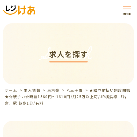
MENU
Search
求人を探す
ホーム
>
求人情報
>
東京都
>
八王子市
>
★給与前払い制度開始
★☆駅チカ☆時給1560円～1610円/月25万以上可/JR横浜線 「片
倉」駅 徒歩1分/有料