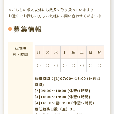
※こちらの求人以外にも数多く取り扱っています♪
お近くでお探しの方もお気軽にお問い合わせください♪
募集情報
勤務曜
月
火
水
木
金
土
日
祝
日・時間
○
○
○
○
○
○
○
○
勤務時間：[1]07:00〜16:00 (休憩:1
時間)
[2]09:00〜18:00 (休憩:1時間)
[3]10:00〜19:00 (休憩:1時間)
[4]16:30〜翌09:30 (休憩:2時間)
最低勤務日数（週）3日