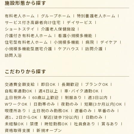
施設形態から探す
有料老人ホーム
グループホーム
特別養護老人ホーム
サービス付き高齢者向け住宅
デイサービス
ショートステイ
介護⽼⼈保健施設
介護付き有料老人ホーム
看護小規模多機能
住宅型有料老人ホーム
小規模多機能
病院
デイケア
⼩規模多機能型居宅介護
ケアハウス
訪問介護
訪問入浴
こだわりから探す
交通費全額支給
即日OK
長期歓迎
ブランクOK
自転車通勤OK
週4日以上
車･バイク通勤OK
土日祝休み
60歳以上歓迎
制服あり
週3日以内
WワークOK
日勤帯のみ
夜勤のみ
短期(3か月以内)OK
喫煙所あり
土日祝のみ勤務OK
遅番のみ
早番のみ
週1、2日からOK
駅近(徒歩7分以内)
日勤のみ
未経験OK
禁煙
時短勤務OK
社員食あり
賞与あり
資格取得支援
新規オープン