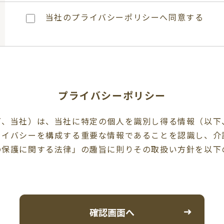
当社のプライバシーポリシーへ同意する
プライバシーポリシー
下、当社）は、当社に特定の個人を識別し得る情報（以下
ライバシーを構成する重要な情報であることを認識し、介
の保護に関する法律」の趣旨に則りその取扱い方針を以下
。
動に必要な範囲に限定して、適切に取得、利用、提供、預
め、利用目的の範囲内において個人情報の取扱を行います
改ざん、及び目的外の利用を防止するため、関係する法令
確認画面へ
適切なセキュリティを施した環境で個人情報を厳重に管理