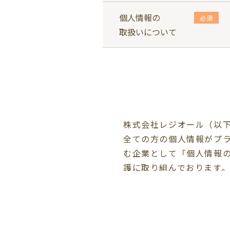
個人情報の
必須
取扱いについて
株式会社レジオール（以
全ての方の個人情報がプ
む企業として「個人情報
護に取り組んでおります
個人情報は当社の事業活
利用目的を別記の通り定
個人情報の紛失、漏洩、
び当社内部規則に従い、