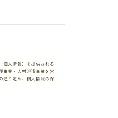
、個人情報）を提供される
護事業・人材派遣事業を営
の通り定め、個人情報の保
託を行います。また、その
。
、指針、ガイドラインおよ
いたします。なお、利用目