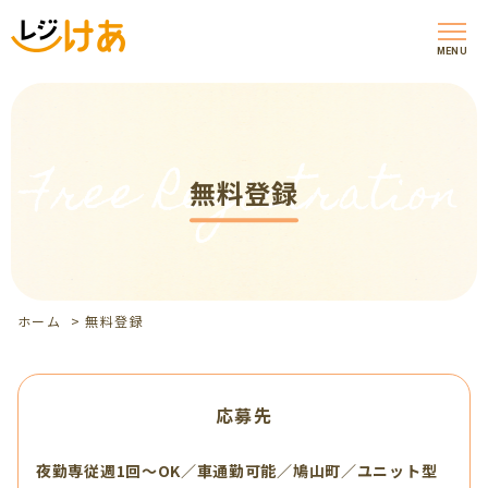
MENU
Free Registration
無料登録
ホーム
>
無料登録
応募先
夜勤専従週1回～OK／車通勤可能／鳩山町／ユニット型