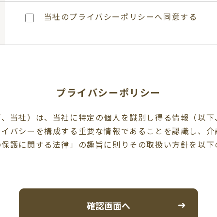
当社のプライバシーポリシーへ同意する
プライバシーポリシー
下、当社）は、当社に特定の個人を識別し得る情報（以下
ライバシーを構成する重要な情報であることを認識し、介
の保護に関する法律」の趣旨に則りその取扱い方針を以下
。
動に必要な範囲に限定して、適切に取得、利用、提供、預
め、利用目的の範囲内において個人情報の取扱を行います
改ざん、及び目的外の利用を防止するため、関係する法令
確認画面へ
適切なセキュリティを施した環境で個人情報を厳重に管理