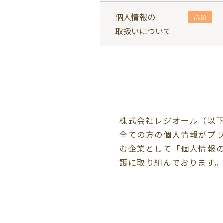
個人情報の
必須
取扱いについて
株式会社レジオール（以
全ての方の個人情報がプ
む企業として「個人情報
護に取り組んでおります
個人情報は当社の事業活
利用目的を別記の通り定
個人情報の紛失、漏洩、
び当社内部規則に従い、