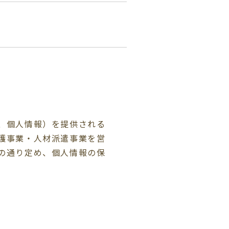
、個人情報）を提供される
護事業・人材派遣事業を営
の通り定め、個人情報の保
託を行います。また、その
。
、指針、ガイドラインおよ
いたします。なお、利用目