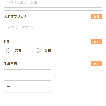
お名前フリガナ
必須
性別
必須
男性
女性
生年月日
必須
年
月
日