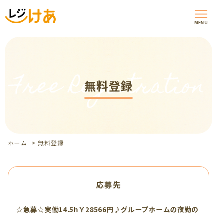
MENU
Free Registration
無料登録
ホーム
>
無料登録
応募先
☆急募☆実働14.5h￥28566円♪グループホームの夜勤の