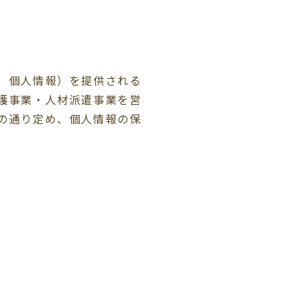
、個人情報）を提供される
護事業・人材派遣事業を営
の通り定め、個人情報の保
託を行います。また、その
。
、指針、ガイドラインおよ
いたします。なお、利用目
客様の個人情報を消去する
は削除等を希望される方は
人情報の不正な取得、改ざ
な範囲において、法令に基