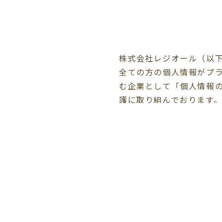
株式会社レジオール（以
全ての方の個人情報がプ
む企業として「個人情報
護に取り組んでおります
個人情報は当社の事業活
利用目的を別記の通り定
個人情報の紛失、漏洩、
び当社内部規則に従い、
的が達成され、継続して
場合がございます。 当社
下記の個人情報の取り扱
ん等を防止するため、ご