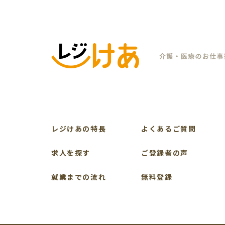
づき対応させていただきま
に定期的な見直しを行い
【 個人情報の利用目的に
当社は、収集した個人情
当サイトの利用者は、当
む）により記録されるこ
資料請求・採用応募・問
せを希望する施設に対し
前号により開示を受けた
めに 個人情報を利用する
レジけあの特長
よくあるご質問
当該利用者に資料請求・
求人を探す
ご登録者の声
載し、各種サービス、情
当該利用者による当サイ
就業までの流れ
無料登録
ータベースに蓄積してお
めに利用すること。
当社またはその関連会社