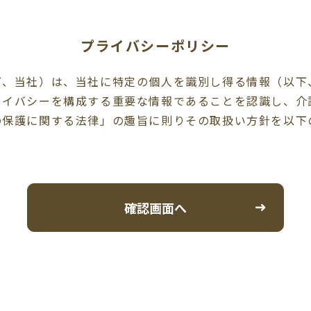
プライバシーポリシー
下、当社）は、当社に特定の個人を識別し得る情報（以下
ライバシーを構成する重要な情報であることを認識し、介
の保護に関する法律」の趣旨に則りその取扱い方針を以下
。
動に必要な範囲に限定して、適切に取得、利用、提供、預
め、利用目的の範囲内において個人情報の取扱を行います
改ざん、及び目的外の利用を防止するため、関係する法令
確認画面へ
適切なセキュリティを施した環境で個人情報を厳重に管理
個人情報を保管する必要がなくなったと判断した場合、お
が保有する個人情報に関して、開示、訂正、利用停止又
いに関するお問合せ先にご連絡ください。第三者による個
本人からの要請であることを確認した上で必要かつ合理的