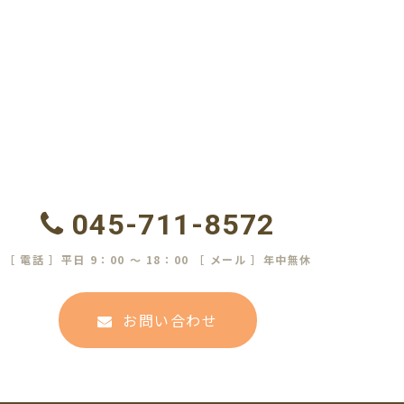
を全社員が遵守するととも
連会社及び下請業者を含
ます。
請求・採用応募・問い合わ
合わせに関する連絡等のた
045-711-8572
利用者をその顧客名簿に登
［ 電話 ］平日 9：00 ～ 18：00 ［ メール ］年中無休
間を省くため個人情報をデ
お問い合わせ
将来のサービスの提供のた