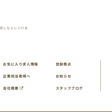
す。 個人情報保護に関するプログラムを策定し、これ
必要に応じて改善いたします。
ついて 】
報を下記の目的を除き第三者に公開しないものとします。
サイトに入力された当該利用者の個人情報が当社（その関
と、及び以下の目的に利用されることを承諾するものとし
い合わせサービス業務の遂行のために、当該利用者が資料
て個人情報を開示・伝達すること。
施設または運営事業者が、当該資料請求・採用応募・問い
こと。
お気に入り求人情報
登録拠点
採用応募・問い合わせを受けた施設または運営事業者が、
企業担当者様へ
お知らせ
報提供、営業活動等に利用すること。
トの次回以降の利用の際に、再度同一の情報を入力する手
会社概要
スタッフブログ
くこと、及びその他当該利用者に対する当サイトを通じた
の営業活動のために利用すること。