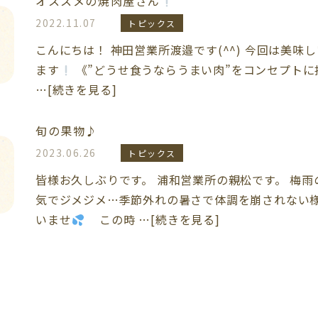
オススメの焼肉屋さん
2022.11.07
トピックス
こんにちは！ 神田営業所渡邉です(^^) 今回は美味
ます
《”どうせ食うならうまい肉”をコンセプトに
…[続きを見る]
旬の果物♪
2023.06.26
トピックス
皆様お久しぶりです。 浦和営業所の親松です。 梅
気でジメジメ…季節外れの暑さで体調を崩されない
いませ
この時 …[続きを見る]