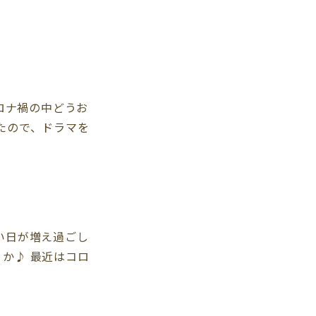
コロナ禍の中どうお
たので、ドラマを
い日が増え過ごし
か♪ 最近はコロ