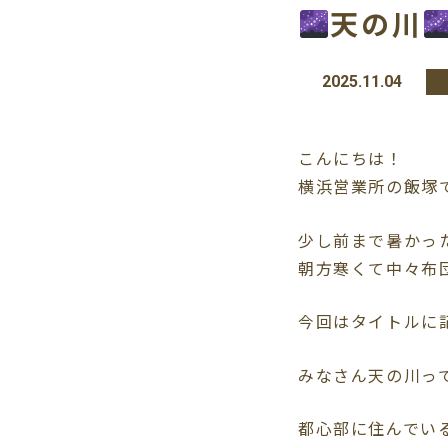
天の川
2025.11.04
こんにちは！
横浜営業所の飯塚
少し前まで暑かっ
朝方寒くて中々布
今回はタイトルに
みなさん天の川っ
都心部に住んでい