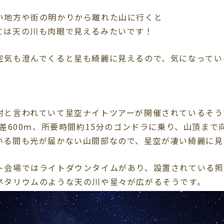
い地方や街の明かりから離れた山に行くと
ては天の川も肉眼で見えるみたいです！
空気も澄んでくると星も綺麗に見えるので、気になってい
村と言われていて星空ナイトツアーが開催されているそう
低差600ｍ、所要時間約15分のゴンドラに乗り、山頂ま
いる間も光が届かない山間部なので、星空が凄い綺麗に見
ト会場ではライトダウンタイムがあり、設置されている照
ネタリウムのような天の川や星々が広がるそうです。